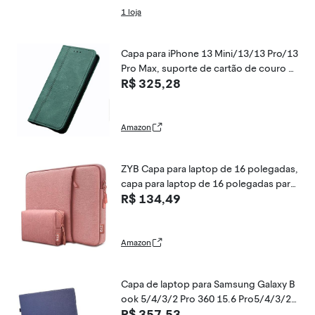
1 loja
Capa para iPhone 13 Mini/13/13 Pro/13
Pro Max, suporte de cartão de couro P
R$ 325,28
U com fecho magnético e carteira capa
flip para notebook proteção total, verd
e, 13 Mini 5,4 polegadas
Amazon
ZYB Capa para laptop de 16 polegadas,
capa para laptop de 16 polegadas para
R$ 134,49
notebook MacBook Pro 16 Lenovo Thin
kBook/IdeaPad/ThinkPad HP Dell, Ace
r, ASUS, etc., capa impermeável para co
mputador com
Amazon
Capa de laptop para Samsung Galaxy B
ook 5/4/3/2 Pro 360 15.6 Pro5/4/3/2
R$ 357,53
NP950 NT955 NP750 Bolsa de PU com s