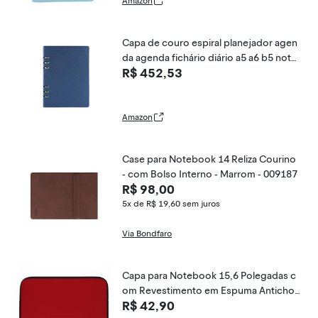
Amazon
Capa de couro espiral planejador agen
da agenda fichário diário a5 a6 b5 note
R$ 452,53
book office business, azul, A6
Amazon
Case para Notebook 14 Reliza Courino
- com Bolso Interno - Marrom - 009187
R$ 98,00
5x de R$ 19,60
sem juros
Via Bondfaro
Capa para Notebook 15,6 Polegadas c
om Revestimento em Espuma Antichoq
R$ 42,90
ue - Compatível com Dell, HP, Lenovo, A