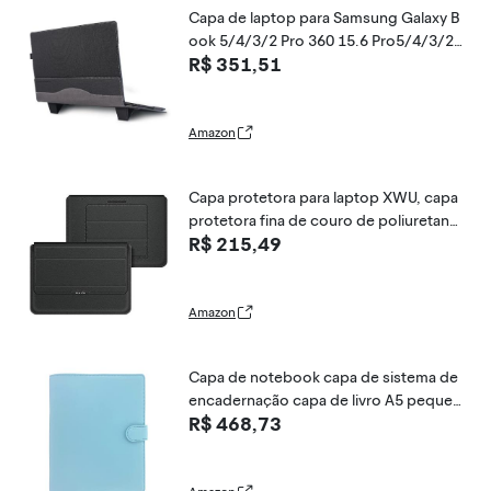
Capa de laptop para Samsung Galaxy B
ook 5/4/3/2 Pro 360 15.6 Pro5/4/3/2
R$ 351,51
NP950 NT955 NP750 Bolsa de PU com s
uportes (preta, 15,6)
Amazon
Capa protetora para laptop XWU, capa
protetora fina de couro de poliuretano
R$ 215,49
com suporte para notebook HP, Lenov
o, MacBook, Air Pro, Dell, Samsung, etc
Amazon
Capa de notebook capa de sistema de
encadernação capa de livro A5 pequen
R$ 468,73
a capa de diário papelaria de escritório,
Azul, A5