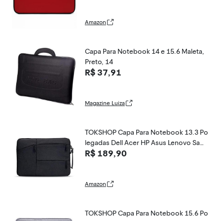
cer e Samsung - Proteção Premium Aju
stável (Vermelha)
Amazon
Capa Para Notebook 14 e 15.6 Maleta,
Preto, 14
R$ 37,91
Magazine Luiza
TOKSHOP Capa Para Notebook 13.3 Po
legadas Dell Acer HP Asus Lenovo Sams
R$ 189,90
ung Impermeável Slim com Interior de
Veludo Alça de Mão e 3 Bolsos Capinha
Case Sleeve Macbook Original Tokshop
Amazon
TOKSHOP Capa Para Notebook 15.6 Po