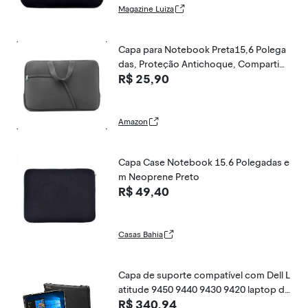
Magazine Luiza
Capa para Notebook Preta15,6 Polega
das, Proteção Antichoque, Compartim
R$ 25,90
ento para HD Externo, Material Sintétic
o Preto, Compatível com Dell, HP, Leno
vo, Acer e Samsung. - MGA STORE
Amazon
Capa Case Notebook 15.6 Polegadas e
m Neoprene Preto
R$ 49,40
Casas Bahia
Capa de suporte compatível com Dell L
atitude 9450 9440 9430 9420 laptop de
R$ 340,94
14 polegadas bolsa de laptop noteboo