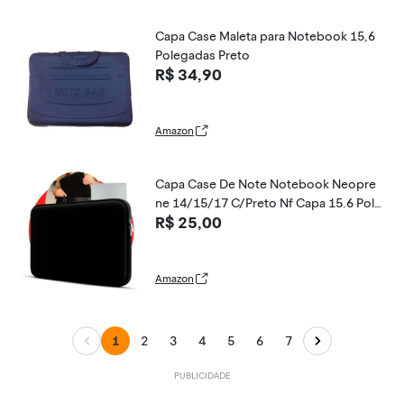
Capa Case Maleta para Notebook 15,6
Polegadas Preto
R$ 34,90
Amazon
Capa Case De Note Notebook Neopre
ne 14/15/17 C/Preto Nf Capa 15.6 Pole
R$ 25,00
gadas Preto (15,6 polegadas)
Amazon
1
2
3
4
5
6
7