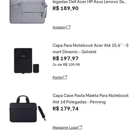
legadas Dell Acer HP Asus Lenovo Sams
R$ 189,90
ung Impermeável Slim com Interior de
Veludo Alça de Mão e 3 Bolsos Capinha
Case Sleeve Macbook Original Tokshop
Amazon
Capa Para Notebook Acer Até 15,6`` - S
mart Dinamic - Gshield
R$ 197,97
2x de R$ 109,98
Ponto
Capa Case Pasta Maleta Para Notebook
Até 14 Polegadas - Penning
R$ 179,74
Magazine Luiza