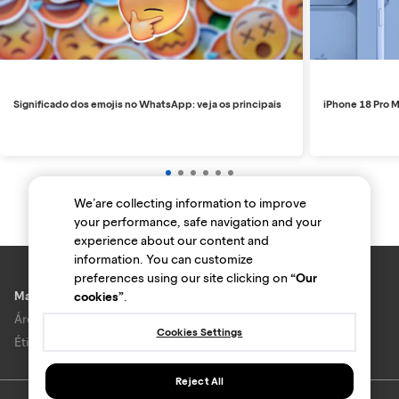
Significado dos emojis no WhatsApp: veja os principais
iPhone 18 Pro M
We’are collecting information to improve
your performance, safe navigation and your
experience about our content and
information. You can customize
preferences using our site clicking on
“Our
Marcas e lojas
cookies”
.
Área do anunciante
Cookies Settings
Ética e Integridade
Reject All