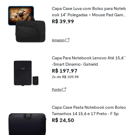
Capa Case Luva com Bolso para Noteb
ook 14" Polegadas + Mouse Pad Gamer
R$ 39,99
base antiderrapante com bordas costu
radas 32 x 24 cm
Amazon
Capa Para Notebook Lenovo Até 15,6``
-Smart Dinamic- Gshield
R$ 197,97
2x de R$ 109,98
Ponto
Capa Case Pasta Notebook com Bolso
Tamanhos 14 15,6 e 17 Preto - F Sp
R$ 24,50