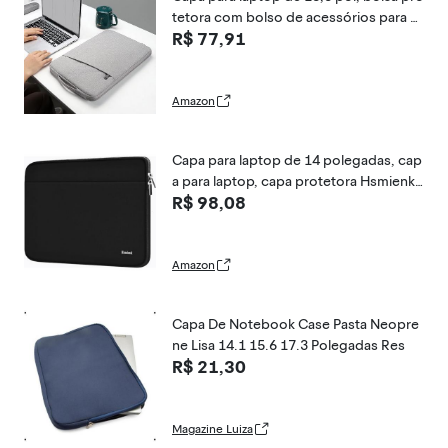
tetora com bolso de acessórios para n
R$ 77,91
otebook HP Asus Dell Lenovo de 15-16
pol, cinza
Amazon
Capa para laptop de 14 polegadas, cap
a para laptop, capa protetora Hsmienk
R$ 98,08
à prova de choque para notebook com
bolso acessório, capa durável para lapt
op compatível com MacBook HP, Lenov
o, Dell Asus Acer, preta
Amazon
Capa De Notebook Case Pasta Neopre
ne Lisa 14.1 15.6 17.3 Polegadas Res
R$ 21,30
Magazine Luiza