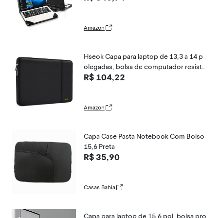
k capa dura protetora para PC
Amazon
Hseok Capa para laptop de 13,3 a 14 p
olegadas, bolsa de computador resiste
R$ 104,22
nte à água compatível com MacBook N
eo/Pro de 14 polegadas M5/M4/M3/M
2/M1 e todos os Mac Air/Pro de 13,3 p
olegadas, XPS 14 e
Amazon
Capa Case Pasta Notebook Com Bolso
15,6 Preta
R$ 35,90
Casas Bahia
Capa para laptop de 15,6 pol, bolsa pro