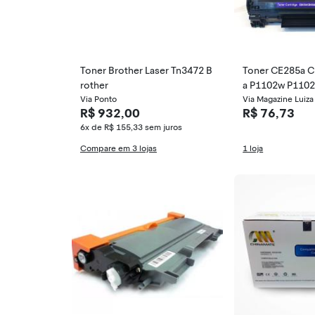
Toner Brother Laser Tn3472 B
Toner CE285a 
rother
a P1102w P110
Via Ponto
2 compatível
Via Magazine Luiza
R$ 932,00
R$ 76,73
6x de R$ 155,33
sem juros
Compare em 3 lojas
1 loja