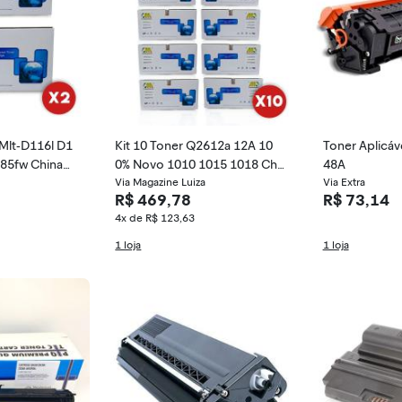
Kit 10 Toner Q2612a 12A 10
Toner Aplicá
885fw Chinam
0% Novo 1010 1015 1018 Chi
48A
namate
Via Magazine Luiza
Via Extra
R$ 469,78
R$ 73,14
4x de R$ 123,63
1 loja
1 loja