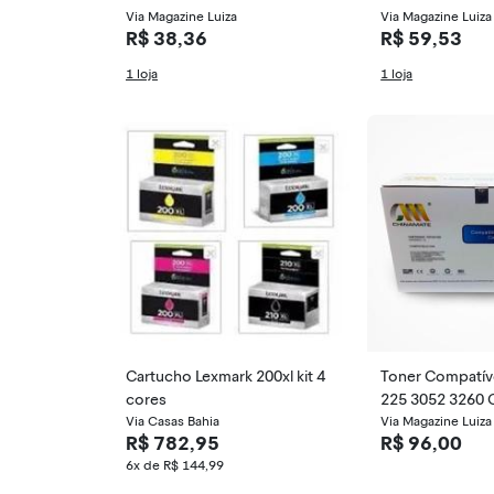
2320 L2360DW L2740DW L25
Via Magazine Luiza
392
Via Magazine Luiza
R$ 38,36
R$ 59,53
40 Isd 2.6K
1 loja
1 loja
Cartucho Lexmark 200xl kit 4
Toner Compatível para 3215 3
cores
225 3052 3260 
Via Casas Bahia
Via Magazine Luiza
R$ 782,95
R$ 96,00
6x de R$ 144,99