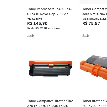
Toner Impressora Tn450 Tn42
Toner Compatíve
0 Tn410 Novo Dcp-7065dn D
sora Slm2070w 
cp-7065
Via KaBuM!
mate
Via Magazine Luiza
R$ 145,90
R$ 75,57
5x de R$ 29,18
sem juros
1 loja
1 loja
Toner Compatível Brother Tn2
Toner Brother C
370 Tn-2370 Tn2340 Tn660 L
50 Tn720 Tn333