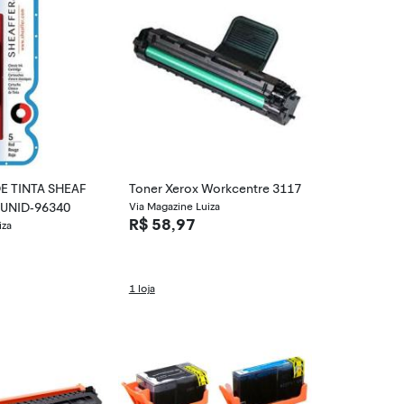
 TINTA SHEAF
Toner Xerox Workcentre 3117
R - 10 UNID-96340
Via Magazine Luiza
R$ 58,97
iza
1 loja