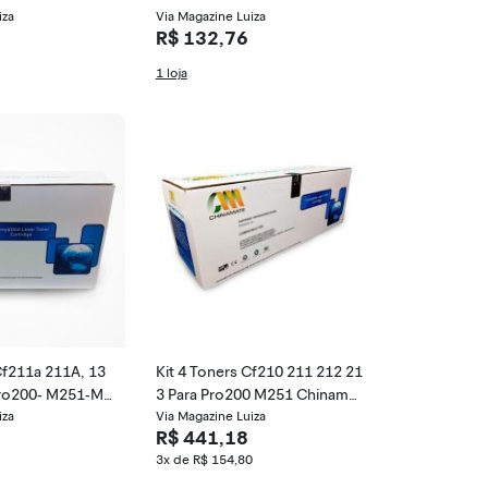
iza
amate
Via Magazine Luiza
R$ 132,76
1 loja
Cf211a 211A, 13
Kit 4 Toners Cf210 211 212 21
ro200- M251-M2
3 Para Pro200 M251 Chinamat
iza
e
Via Magazine Luiza
R$ 441,18
3x de R$ 154,80