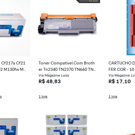
 Cf217a Cf21
Toner Compatível Com Broth
CARTUCHO DE
02 M130fw M1
er Tn2340 TN2370 TN660 TN6
FER CO
30
Via Magazine Luiza
Via Magazine Lu
R$ 48,83
R$ 17,10
as
1 loja
1 loja