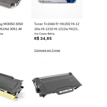
g Ml3050 3050
Toner Tn1060 P/ Hl1202 Hl-12
051Nd 3051 4K
10w Hl-1210 Hl-1212w Hl1212
iza
1111
Via Casas Bahia
R$ 34,85
Compare em 3 lojas