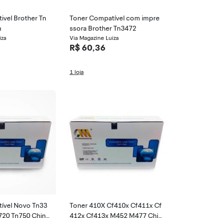
vel Brother Tn
Toner Compatível com impre
m
ssora Brother Tn3472
iza
Via Magazine Luiza
R$ 60,36
1 loja
ível Novo Tn33
Toner 410X Cf410x Cf411x Cf
720 Tn750 China
412x Cf413x M452 M477 Chin