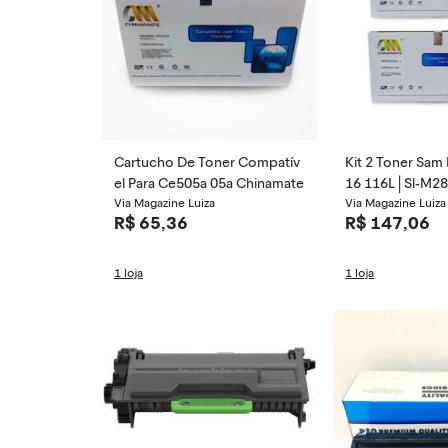
Cartucho De Toner Compatív
Kit 2 Toner Sam Mlt-D116l D1
el Para Ce505a 05a Chinamate
16 116L | Sl-M2
Via Magazine Luiza
ate
Via Magazine Luiza
R$ 65,36
R$ 147,06
1 loja
1 loja