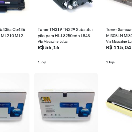
Cb435a Cb436
Toner TN319 TN329 Substitui
Toner Samsun
2 M1210 M121
ção para HL-L8250cdn L8450
Ml3051N Ml3
cdw L8350cdw L8600cdw L88
Via Magazine Luiza
Via Magazine Lu
R$ 56,16
R$ 115,04
50cdw / / 6.000
1 loja
1 loja