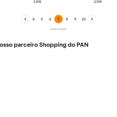
1 loja
1 loja
4
5
6
7
8
9
10
nosso parceiro Shopping do PAN