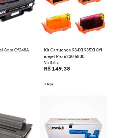
vel Com Cf248A
Kit Cartuchos 934Xl 935Xl Off
icejet Pro 6230 6830
Via Extra
R$ 149,38
1 loja