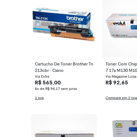
Cartucho De Toner Brother Tn
Toner Com Chip
213cbr - Ciano
7 17a M130 M1
Via Extra
30a
Via Magazine Luiza
R$ 565,00
R$ 92,65
6x de R$ 94,17
sem juros
1 loja
Compare em 2 loj