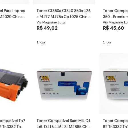
l Para Impres
Toner Cf350a Cf310 350a 126
Toner Compati
M2020 China
a M177 M175a Cp1025 China
350 - Premiu
mate
Via Magazine Luiza
Via Magazine Lu
R$ 49,02
R$ 45,60
1 loja
1 loja
ompatível Tn7
Toner Compatível Sam Mlt-D1
Toner Compat
2 Tn3382 Tn3
16L D116 116L Sl-M2885 Chin
82 Tn3332 Tn