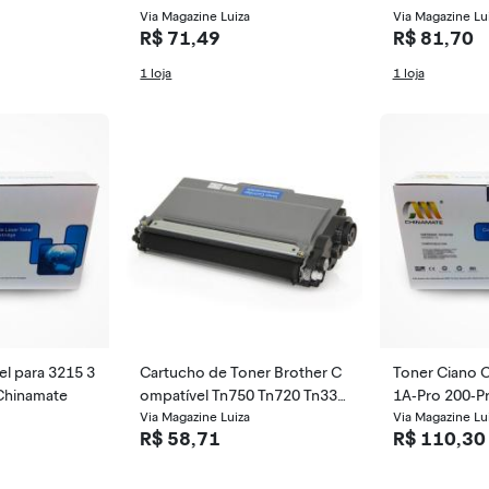
amate
Via Magazine Luiza
mate
Via Magazine Lu
R$ 71,49
R$ 81,70
1 loja
1 loja
Cartucho de Toner Brother C
Toner Ciano 
Chinamate
ompatível Tn750 Tn720 Tn333
1A-Pro 200-P
2 Tn3382 Tn3392
Via Magazine Luiza
76 Chinamate
Via Magazine Lu
R$ 58,71
R$ 110,30