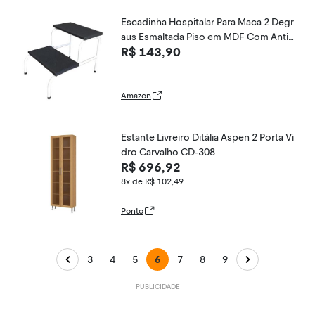
Escadinha Hospitalar Para Maca 2 Degr
aus Esmaltada Piso em MDF Com Antid
R$ 143,90
errapante
Amazon
Estante Livreiro Ditália Aspen 2 Porta Vi
dro Carvalho CD-308
R$ 696,92
8x de R$ 102,49
Ponto
3
4
5
6
7
8
9