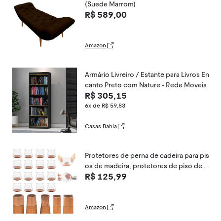
(Suede Marrom)
R$ 589,00
Amazon
Armário Livreiro / Estante para Livros En
canto Preto com Nature - Rede Moveis
R$ 305,15
6x de R$ 59,83
Casas Bahia
Protetores de perna de cadeira para pis
os de madeira, protetores de piso de c
R$ 125,99
adeira de silicone com almofadas de fel
tro para proteger pisos duros de arran
hões e ruído
Amazon