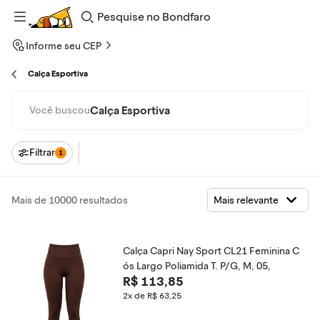
Pesquise
no
Bondfaro
Informe seu CEP
Calça Esportiva
Calça Esportiva
Você buscou
Filtrar
1
Mais de 10000 resultados
Calça Capri Nay Sport CL21 Feminina C
ós Largo Poliamida T. P/G, M, 05,
R$ 113,85
2x de R$ 63,25