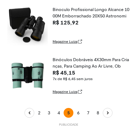
Binoculo Profissional Longo Alcance 10
00M Emborrachado 20X50 Astronomi
R$ 125,92
Magazine Luiza
Binóculos Dobráveis 4X30mm Para Cria
nças, Para Camping Ao Ar Livre, Ob
R$ 45,15
7x de R$ 6,45
sem juros
Magazine Luiza
2
3
4
5
6
7
8