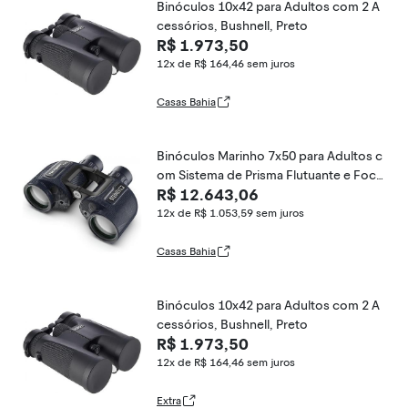
Binóculos 10x42 para Adultos com 2 A
cessórios, Bushnell, Preto
R$ 1.973,50
12x de R$ 164,46
sem juros
Casas Bahia
Binóculos Marinho 7x50 para Adultos c
om Sistema de Prisma Flutuante e Foco
R$ 12.643,06
Automático Esportivo, Steiner, Azul Mar
inho
12x de R$ 1.053,59
sem juros
Casas Bahia
Binóculos 10x42 para Adultos com 2 A
cessórios, Bushnell, Preto
R$ 1.973,50
12x de R$ 164,46
sem juros
Extra