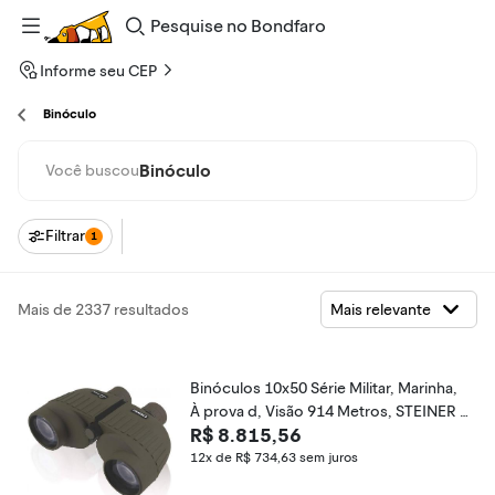
Pesquise
no
Bondfaro
Informe seu CEP
Binóculo
Binóculo
Você buscou
Filtrar
1
Mais de 2337 resultados
Binóculos 10x50 Série Militar, Marinha,
À prova d, Visão 914 Metros, STEINER 2
R$ 8.815,56
035, Verde
12x de R$ 734,63
sem juros