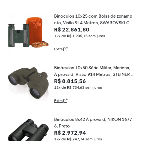
Binóculos 10x25 com Bolsa de zename
nto, Visão 914 Metros, SWAROVSKI CL
R$ 22.861,80
, Verde
12x de R$ 1.905,15
sem juros
Extra
Binóculos 10x50 Série Militar, Marinha,
À prova d, Visão 914 Metros, STEINER 2
R$ 8.815,56
035, Verde
12x de R$ 734,63
sem juros
Extra
Binóculos 8x42 À prova d, NIKON 1677
6, Preto
R$ 2.972,94
12x de R$ 247,74
sem juros