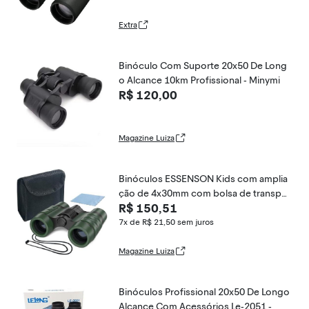
Extra
Binóculo Com Suporte 20x50 De Long
o Alcance 10km Profissional - Minymi
R$ 120,00
Magazine Luiza
Binóculos ESSENSON Kids com amplia
ção de 4x30mm com bolsa de transpor
R$ 150,51
t
7x de R$ 21,50
sem juros
Magazine Luiza
Binóculos Profissional 20x50 De Longo
Alcance Com Acessórios Le-2051 -