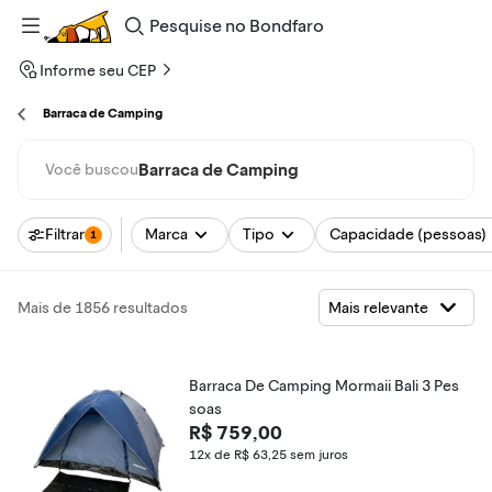
Pesquise
no
Bondfaro
Informe seu CEP
Barraca de Camping
Barraca de Camping
Você buscou
Filtrar
Marca
Tipo
Capacidade (pessoas)
1
Mais de 1856 resultados
Barraca De Camping Mormaii Bali 3 Pes
soas
R$ 759,00
12x de R$ 63,25
sem juros