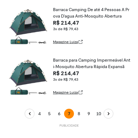
Barraca Camping De até 4 Pessoas A Pr
ova D'agua Anti-Mosquito Abertura
R$ 214,47
3x de R$ 79,43
Magazine Luiza
Barraca para Camping Impermeável Ant
i-Mosquito Abertura Rápida Expansã
R$ 214,47
3x de R$ 79,43
Magazine Luiza
4
5
6
7
8
9
10