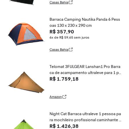
Casas Bahia
Barraca Camping Nautika Panda 6 Pess
oas 130 x 230 x 290 cm
R$ 357,90
6x de R$ 59,65
sem juros
Casas Bahia
Telomat 3FULGEAR Lanshan1 Pro Barra
ca de acampamento ultraleve para 1 pe
R$ 1.759,18
ssoa 3/4 temporada profissional 20D N
ylon dupla face, barraca de silicone, ac
ampamento, caminhada, caiaque, escal
ada, caminhada
Amazon
Night Cat Barraca ultraleve 1 pessoa pa
ra mochileiro profissional caminhante 2
R$ 1.426,38
libras apenas Lanshan mochila Bivvy bar