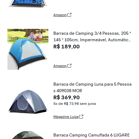
de abrir para crianças/barracas, ideal p
ara quintal, acampamento ao ar livre ou
brincar
Amazon
Barraca de Camping 3/4 Pessoas, 205 *
145 * 105cm, Impermeável, Automátic
R$ 189,00
a, para Praia e Acampamento
Amazon
Barraca de Camping Luna para 5 Pessoa
s 409038 MOR
R$ 369,90
5x de R$ 73,98
sem juros
Magazine Luiza
Barraca Camping Camuflada 6 LUGARE