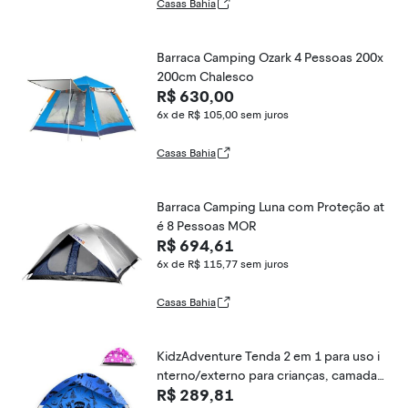
Casas Bahia
Barraca Camping Ozark 4 Pessoas 200x
200cm Chalesco
R$ 630,00
6x de R$ 105,00
sem juros
Casas Bahia
Barraca Camping Luna com Proteção at
é 8 Pessoas MOR
R$ 694,61
6x de R$ 115,77
sem juros
Casas Bahia
KidzAdventure Tenda 2 em 1 para uso i
nterno/externo para crianças, camada
R$ 289,81
dupla PU1500 impermeável, leve e fácil