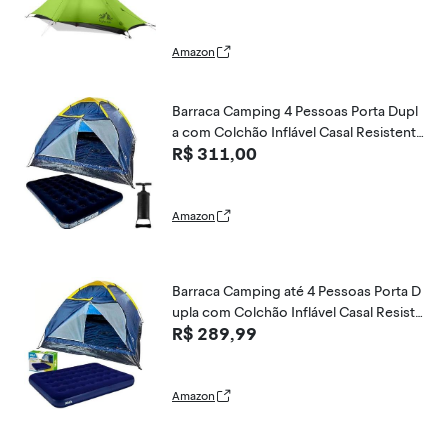
raca de chão chuva pesada impermeáv
el vara de trekking não incluída
Amazon
Barraca Camping 4 Pessoas Porta Dupl
a com Colchão Inflável Casal Resistente
R$ 311,00
+ Bomba de Ar
Amazon
Barraca Camping até 4 Pessoas Porta D
upla com Colchão Inflável Casal Resiste
R$ 289,99
nte
Amazon