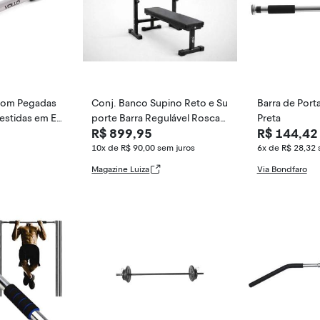
 Com Pegadas
Conj. Banco Supino Reto e Su
Barra de Port
estidas em EV
porte Barra Regulável Rosca
Preta
R$ 899,95
R$ 144,42
Musculação - N
10x de R$ 90,00
sem juros
6x de R$ 28,32
Magazine Luiza
Via Bondfaro