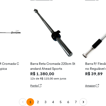
 Elastico Test
2M Cromada C
Barra Reta Cromada 220cm St
Barra P/ Flexã
mpica
andard Ahead Sports
no Regulável 
R$ 1.380,00
R$ 39,89
a
12x de R$ 115,00
sem juros
Ponto
Amazon
1
2
3
4
5
6
7