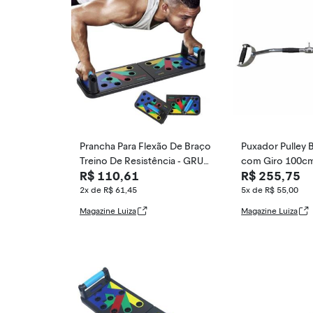
Prancha Para Flexão De Braço
Puxador Pulley 
Treino De Resistência - GRUP
com Giro 100cm 
R$ 110,61
R$ 255,75
O SHOPMIX
2x de R$ 61,45
5x de R$ 55,00
Magazine Luiza
Magazine Luiza