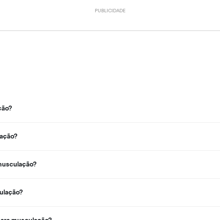
ção?
lação?
musculação?
culação?