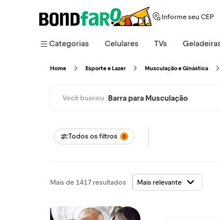
Informe seu CEP
Categorias
Celulares
TVs
Geladeira
Home
Esporte e Lazer
Musculação e Ginástica
Barra para Musculação
Você buscou
Todos os filtros
1
Mais de 1417 resultados