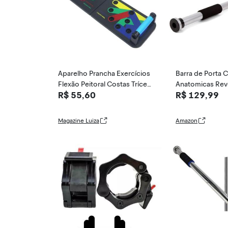
Aparelho Prancha Exercícios
Barra de Porta
Flexão Peitoral Costas Tríceps
Anatomicas Rev
R$ 55,60
R$ 129,99
Cor Preto -
A Vollo Sports
Magazine Luiza
Amazon