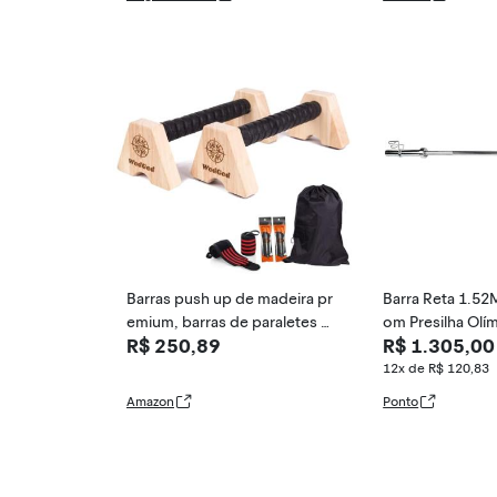
listenia Extensor
e Profissional
Barras push up de madeira pr
Barra Reta 1.5
emium, barras de paraletes pa
om Presilha Olí
R$ 250,89
R$ 1.305,00
ra calistenia, alças push-up, e
quipamento de calistenia para
12x de R$ 120,83
exterior e casa, kit completo
Amazon
Ponto
de treino push-up, madeira d
e borracha maciça