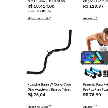
arra Guiada - D1FITNESS
ulação - Exercic
R$ 18.414,00
R$ 119,97
7x de R$ 2.828,57
Magazine Luiza
Amazon
Puxador Barra W Curva Com
Prancha Para Fl
Giro Academia Biceps Triceps
Pra Faz Para Faz
R$ 75,04
R$ 78,90
- FamaFit
orte Apoio Musc
o Livre Costas 
o Dobrável Para
Magazine Luiza
Amazon