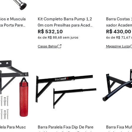
cios e Muscula
Kit Completo Barra Pump 1,2
Barra Costas
xa Porta Pared
0m com Presilhas para Acade
xador Academ
R$ 532,10
R$ 430,00
mia
ado - BASE
6x de R$ 88,68
sem juros
6x de R$ 71,67
Casas Bahia
Magazine Luiza
alela Para Musc
Barra Paralela Fixa Dip De Pare
Barra Fixa Mul