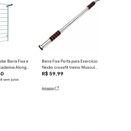
dar Barra Fixa e
Barra Fixa Porta para Exercício
flexão crossfit treino Muscula
50
R$ 59,99
ção 369 - Lorben
38
sem juros
Amazon