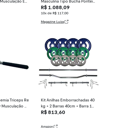
 Musculação Ep
Masculina Tipo Bucha Ponteir
R$ 1.088,09
a Cromada - L
10x de R$ 117,00
Magazine Luiza
emia Triceps Re
Kit Anilhas Emborrachadas 40
ey Musculação Gi
kg + 2 Barras 40cm + Barra 12
R$ 813,60
0 + Barra W
Amazon