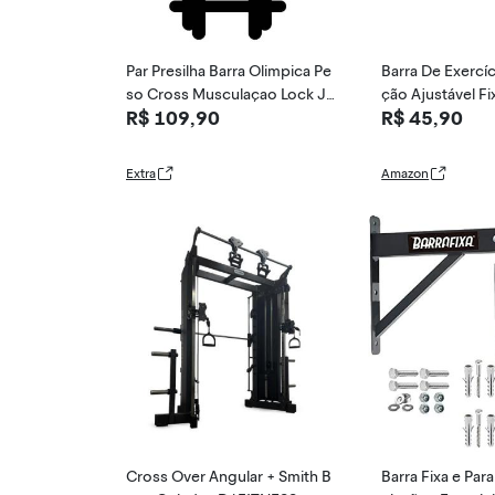
Par Presilha Barra Olimpica Pe
Barra De Exercí
so Cross Musculaçao Lock Ja
ção Ajustável Fi
R$ 109,90
R$ 45,90
w
e (Preto)
Extra
Amazon
Cross Over Angular + Smith B
Barra Fixa e Par