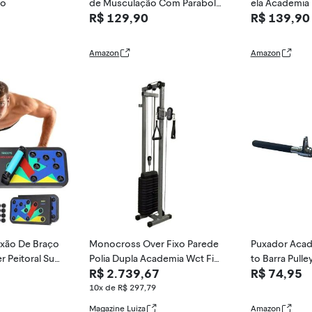
io
de Musculação Com Parabolt
ela Academia
R$ 129,90
R$ 139,90
s
oxi
Amazon
Amazon
exão De Braço
Monocross Over Fixo Parede
Puxador Acad
er Peitoral Sup
Polia Dupla Academia Wct Fit
to Barra Pull
R$ 2.739,67
R$ 74,95
ulação Trein
ness
ro Odin Fit
Ombro Aparelh
10x de R$ 297,79
 Exercícios Ca
Magazine Luiza
Amazon