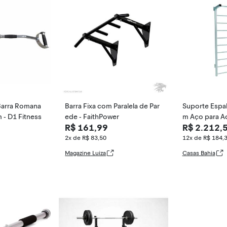
Barra Romana
Barra Fixa com Paralela de Par
Suporte Espal
- D1 Fitness
ede - FaithPower
m Aço para Academia Alonga
R$ 161,99
R$ 2.212,
mento
2x de R$ 83,50
12x de R$ 184,
Magazine Luiza
Casas Bahia