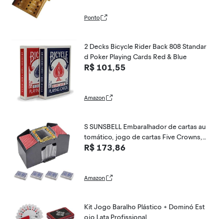
Ponto
2 Decks Bicycle Rider Back 808 Standar
d Poker Playing Cards Red & Blue
R$ 101,55
Amazon
S SUNSBELL Embaralhador de cartas au
tomático, jogo de cartas Five Crowns,
R$ 173,86
máquina de embaralhar pôquer operad
a por bateria, embaralhador de cartas d
e pôquer, para pôquer, Blackjack
Amazon
Kit Jogo Baralho Plástico + Dominó Est
ojo Lata Profissional