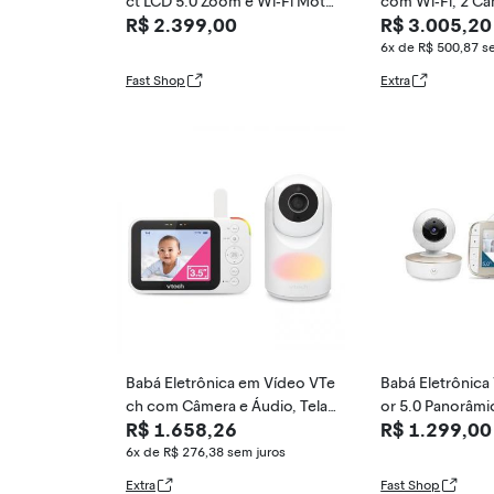
ct LCD 5.0 Zoom e Wi-Fi Moto
com Wi-Fi, 2 Câ
R$ 2.399,00
R$ 3.005,20
rola
vidida 720P, Co
p, Alertas de M
6x de R$ 500,87
s
o Noturna,Dr.Ca
Fast Shop
Extra
Babá Eletrônica em Vídeo VTe
Babá Eletrônic
ch com Câmera e Áudio, Tela
or 5.0 Panorâm
R$ 1.658,26
R$ 1.299,00
LCD de 8 cm, Giro/Inclinaçã
torola
o/Zoom, Conversa Bidirecion
6x de R$ 276,38
sem juros
al, Modo VOX, Luz Noturna
Extra
Fast Shop