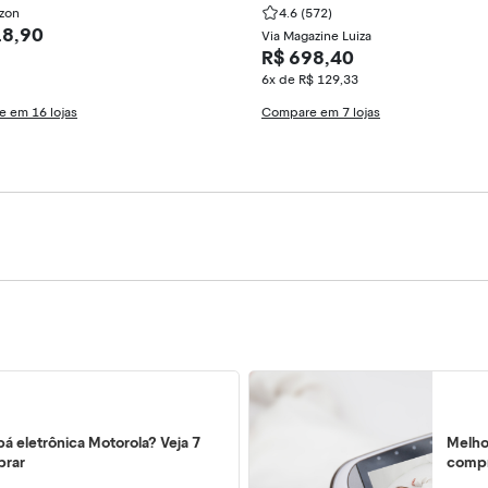
zon
erautomático
4.6
(572)
18,90
Via Magazine Luiza
R$ 698,40
6x de R$ 129,33
 em 16 lojas
Compare em 7 lojas
bá eletrônica Motorola? Veja 7
Melho
prar
comp