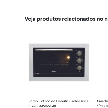
Veja produtos relacionados no 
Forno Elétrico de Embutir Fischer 48 l Fi
Smartw
t Line 34493-9548
4.6
(