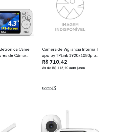
Eletrônica Câme
Câmera de Vigilância Interna T
tores de Câmara
apo by TPLink 1920x1080p pa
R$ 710,42
& Tilt, 2 Way Au
ra Monitoramento de Bebês e
cturna, Zoom Di
Pets - Visão Noturna, Áudio 2
6x de R$ 118,40
sem juros
ção Sonora VOX,
Vias, Nuvem
vos Pais
Ponto