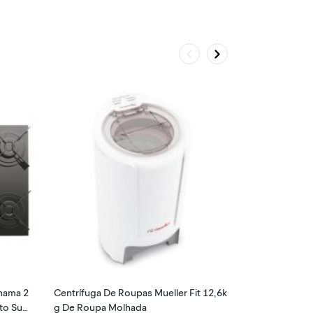
chama 2
Centrífuga De Roupas Mueller Fit 12,6k
Smartwatch X
to Sup
g De Roupa Molhada
ve Alexa e Ch