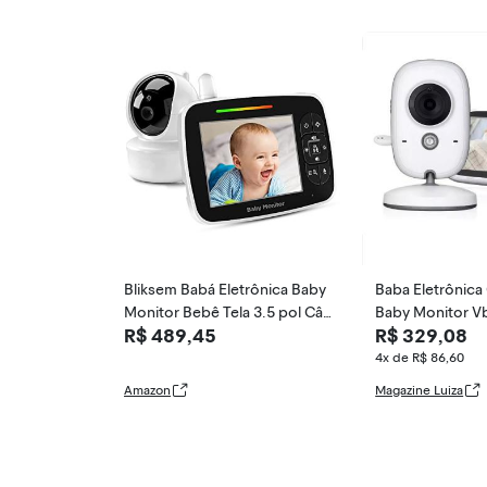
Bliksem Babá Eletrônica Baby
Baba Eletrônic
Monitor Bebê Tela 3.5 pol Câ
Baby Monitor V
R$ 489,45
R$ 329,08
mera Sem Fio Controle Remo
0v Branco
to 120 a 135 graus Fhss 2.4G
4x de R$ 86,60
hz Visão Noturna Comunicaçã
Amazon
Magazine Luiza
o Bidirecional Monitoramento
Temperatura/No Brasil