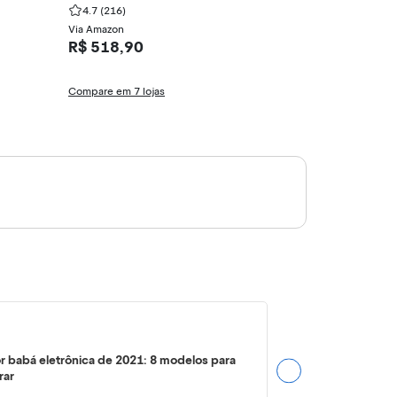
4.7
(216)
4.6
(204)
Via Amazon
Via Magazine Lu
R$ 518,90
R$ 234,00
5x de R$ 52,00
Compare em 7 lojas
Compare em 15 
r babá eletrônica de 2021: 8 modelos para
rar