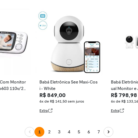
OX, Canção de Ninar, Actualiz
ado e melhor do que VB603
a Com Monitor
Babá Eletrônica See Maxi-Cos
Babá Eletrôni
b603 110v/22
i - White
ual Monitor e
R$ 849,00
R$ 798,98
6x de R$ 141,50
sem juros
6x de R$ 133,1
Extra
Extra
1
2
3
4
5
6
7