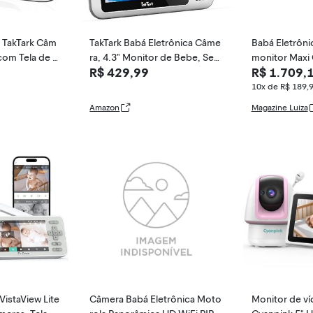
, TakTark Câm
TakTark Babá Eletrônica Câme
Babá Eletrôni
com Tela de 3.
ra, 4.3" Monitor de Bebe, Sem
monitor Maxi 
R$ 429,99
R$ 1.709,
a Infravermelh
Wi-Fi, 2 Way Audio, Visão Noc
ional, Detecçã
turna, Zoom Digital, Economia
10x de R$ 189,
Monitorament
de energia VOX, Temperatura
Amazon
Magazine Luiza
Canção de Ni
ambiente, Ideal para Pais Nov
os
VistaView Lite
Câmera Babá Eletrônica Moto
Monitor de v