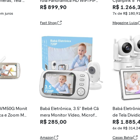
meras, Tela Di
rola Panorâmica HD WiFi PIP1
Cyanpink 5" 
R$ 899,90
R$ 1.266,
ntrole por Ap
010
Vision
ovimento, Visã
em juros
7x de R$ 180,9
re
Fast Shop
Magazine Luiza
a VM50G Monit
Babá Eletrônica, 3.5" Bebê Câ
Babá Eletrôn
ica e Zoom Mo
mera Monitor Vídeo, Microfo
de Tela Dividi
R$ 285,00
R$ 1.885,
ne Embutido nos 2 Lados, Vis
H, 2 Câmeras 
ão nocturna,Temperatura Am
Fi, Blemil BL
6x de R$ 314,2
biente，Detecção de Som V
Amazon
Casas Bahia