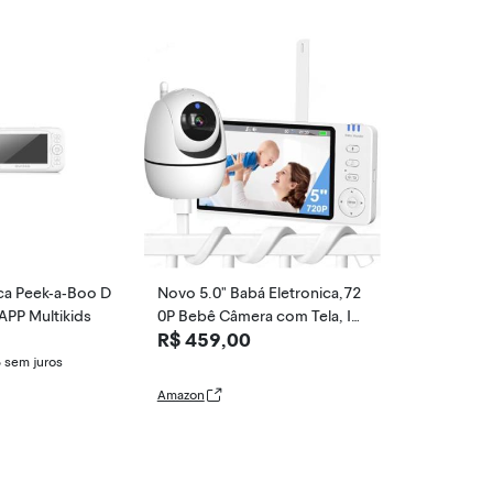
ca Peek-a-Boo D
Novo 5.0" Babá Eletronica,72
 APP Multikids
0P Bebê Câmera com Tela, In
R$ 459,00
cluindo o suporte da câmara,
Áudio Bidirecional, Monitora
6
sem juros
mento Temperatura, Visão No
Amazon
turna, Zoom Digital, Detecção
De Som Vox, sem App,sem Wi
fi