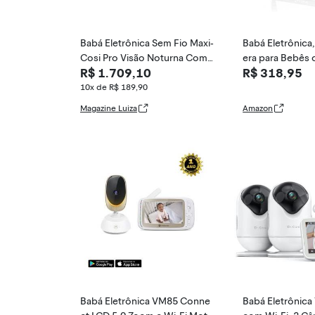
Babá Eletrônica Sem Fio Maxi-
Babá Eletrônica
Cosi Pro Visão Noturna Com
era para Bebês 
R$ 1.709,10
R$ 318,95
Câmera E Wi-fi
2", Visão Noturn
a, Áudio Bidirec
10x de R$ 189,90
o de Som VOX, 
Magazine Luiza
Amazon
o Temperatura, 
nar
Babá Eletrônica VM85 Conne
Babá Eletrônica 