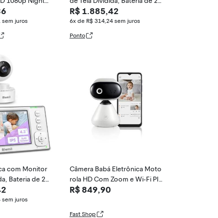
HD 1080p Night
de Tela Dividida, Bateria de 29
36
R$ 1.885,42
H, 2 Câmeras e Áudio, Sem Wi
Fi, Blemil BL9046-2, Branca
1
sem juros
6x de R$ 314,24
sem juros
Ponto
ica com Monitor
Câmera Babá Eletrônica Moto
da, Bateria de 29
rola HD Com Zoom e Wi-Fi PIP
42
R$ 849,90
e Áudio, Sem Wi
1000
9046-2, Branca
4
sem juros
Fast Shop