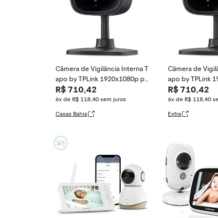
Câmera de Vigilância Interna T
Câmera de Vigilâ
apo by TPLink 1920x1080p pa
apo by TPLink 
R$ 710,42
R$ 710,42
ra Monitoramento de Bebês e
ra Monitoramen
Pets - Visão Noturna, Áudio 2
Pets - Visão Not
6x de R$ 118,40
sem juros
6x de R$ 118,40
s
Vias, Nuvem
Vias, Nuvem
Casas Bahia
Extra