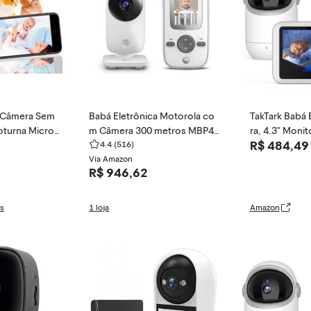
a Câmera Sem
Babá Eletrônica Motorola co
TakTark Babá 
oturna Microf
m Câmera 300 metros MBP48
ra, 4.3" Moni
R$ 484,49
1
4.4
(516)
de Vídeo, Pan 
Via Amazon
dio, Visão No
R$ 946,62
gital, Decora
Ideal para No
as
1 loja
Amazon