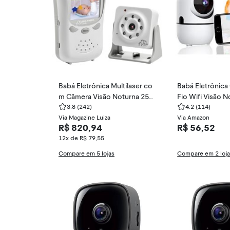
Babá Eletrônica Multilaser co
Babá Eletrônic
m Câmera Visão Noturna 250
Fio Wifi Visão N
metros BB126
3.8
(242)
one
4.2
(114)
Via Magazine Luiza
Via Amazon
R$ 820,94
R$ 56,52
12x de R$ 79,55
Compare em 5 lojas
Compare em 2 loj