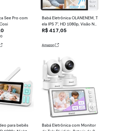
ca See Pro com
Babá Eletrônica OLANENEM, T
Cosi
ela IPS 7", HD 1080p, Visão No
10
R$ 417,05
turna, Alcance 300m, Comuni
cação Bidirecional, Bateria 50
90
00mAh, Sem WiFi, Cartão SD
Amazon
até 32GB
ídeo para bebês
Babá Eletrônica com Monitor