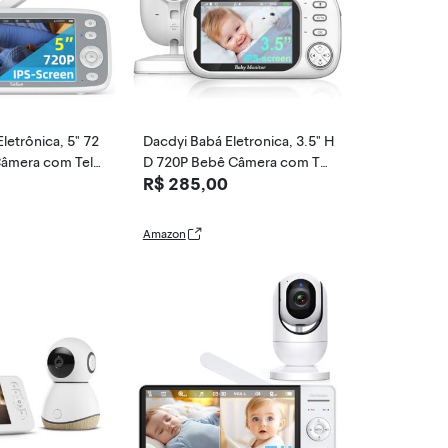
letrônica, 5" 72
Dacdyi Babá Eletronica, 3.5" H
âmera com Tel
D 720P Bebê Câmera com Tel
R$ 285,00
anorâmica Inclin
a, 2.4GHz Tecnologia Sem Fi
idirecional, Nigh
o, Áudio Bidirecional, Monitor
 Digital, Detecç
amento Temperatura, Visão N
Amazon
, Ideal Para No
oturna, Zoom Digital, Detecçã
o De Som Vox Actualizar VB60
3