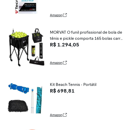
Amazon
MORVAT O funil profissional de bola de
tênis e pickle comporta 165 bolas carri
R$ 1.294,05
nho de prática esportiva profissional, d
obrável, portátil, compacto, leve, bolso
e suporte de raqueta, bolsa de transpo
rte
Amazon
Kit Beach Tennis - Portátil
R$ 698,81
Amazon