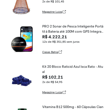
2x de R$ 101,45
Magazine Luiza
PRO 2 Sonar de Pesca Inteligente Portá
til á Bateria até 100M com GPS Integrad
R$ 4.222,21
o, DEEPER, Preto
12x de R$ 351,85
sem juros
Casas Bahia
Kit 20 Bloco Raticid Azul Isca Rato - Atu
al
R$ 102,21
2x de R$ 54,95
Magazine Luiza
Vitamina B12 500mg - 60 Cápsulas Cian