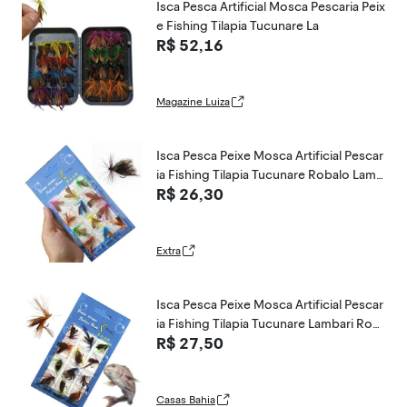
Isca Pesca Artificial Mosca Pescaria Peix
e Fishing Tilapia Tucunare La
R$ 52,16
Magazine Luiza
Isca Pesca Peixe Mosca Artificial Pescar
ia Fishing Tilapia Tucunare Robalo Lamb
R$ 26,30
ari Tainha Mar Açude Rio Lago
Extra
Isca Pesca Peixe Mosca Artificial Pescar
ia Fishing Tilapia Tucunare Lambari Rob
R$ 27,50
alo Mar Açude Rio Lagoa
Casas Bahia