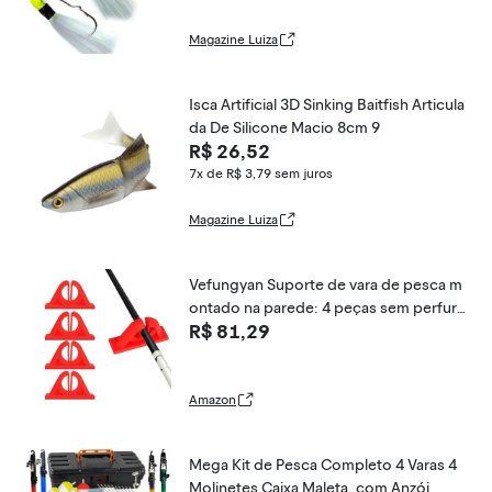
Magazine Luiza
Isca Artificial 3D Sinking Baitfish Articula
da De Silicone Macio 8cm 9
R$ 26,52
7x de R$ 3,79
sem juros
Magazine Luiza
Vefungyan Suporte de vara de pesca m
ontado na parede: 4 peças sem perfura
R$ 81,29
ção Suportes de vara de pesca Suporte
de vara de garagem para casa e barco
de pesca (vermelho)
Amazon
Mega Kit de Pesca Completo 4 Varas 4
Molinetes Caixa Maleta, com Anzói