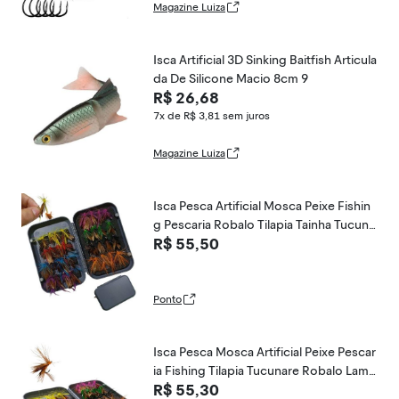
Magazine Luiza
Isca Artificial 3D Sinking Baitfish Articula
da De Silicone Macio 8cm 9
R$ 26,68
7x de R$ 3,81
sem juros
Magazine Luiza
Isca Pesca Artificial Mosca Peixe Fishin
g Pescaria Robalo Tilapia Tainha Tucuna
R$ 55,50
re Lambari Traira Mar Rio Açude Rio Lag
o
Ponto
Isca Pesca Mosca Artificial Peixe Pescar
ia Fishing Tilapia Tucunare Robalo Lamb
R$ 55,30
ari Tainha Traira Mar Açude Rio