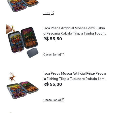
Extra
Isca Pesca Artificial Mosca Peixe Fishin
g Pescaria Robalo Tilapia Tainha Tucuna
R$ 55,50
re Lambari Traira Mar Rio Açude Rio Lag
o
Casas Bahia
Isca Pesca Mosca Artificial Peixe Pescar
ia Fishing Tilapia Tucunare Robalo Lamb
R$ 55,30
ari Tainha Traira Mar Açude Rio
Casas Bahia