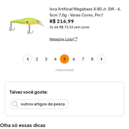
Isca Artificial Megabass X-80 Jr. SW - 6,
5cm 7,0g - Varias Cores, Pm f
R$ 216,99
3x de R$ 72,33
sem juros
Magazine Luiza
2
3
4
5
6
7
8
Talvez você goste:
outros artigos de pesca
Olha só essas dicas