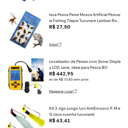
Isca Pesca Peixe Mosca Artificial Pescar
ia Fishing Tilapia Tucunare Lambari Rob
R$ 27,50
alo Mar Açude Rio Lagoa
Extra
Localizador de Peixes com Sonar Displa
y LCD, Leve, Ideal para Pesca BO
R$ 442,95
6x de R$ 73,83
sem juros
Magazine Luiza
Kit 3 Jigs Longo Lori AntiEnrosco P, M e
G (isca xuxinha tucunare)
R$ 63,41