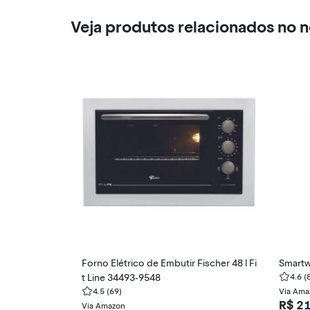
Veja produtos relacionados no 
Forno Elétrico de Embutir Fischer 48 l Fi
Smartw
t Line 34493-9548
4.6
(
4.5
(69)
Via Ama
R$ 2
Via Amazon