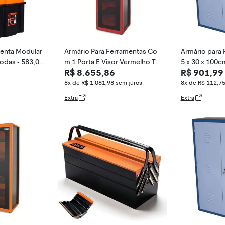
menta Modular
Armário Para Ferramentas Co
Armário para 
Rodas - 583,00
m 1 Porta E Visor Vermelho Tr
5 x 30 x 100
R$ 8.655,86
R$ 901,99
amontina Pro Vermelho Tramo
Prateleiras -
ntina
8x de R$ 1.081,98
sem juros
8x de R$ 112,7
Extra
Extra