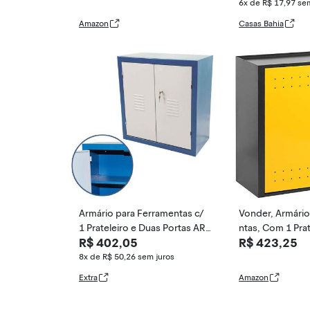
6x de R$ 17,97
sem
Amazon
Casas Bahia
Armário para Ferramentas c/
Vonder, Armário
1 Prateleiro e Duas Portas AR
ntas, Com 1 Prat
R$ 402,05
R$ 423,25
M08 FERCAR
8x de R$ 50,26
sem juros
Extra
Amazon