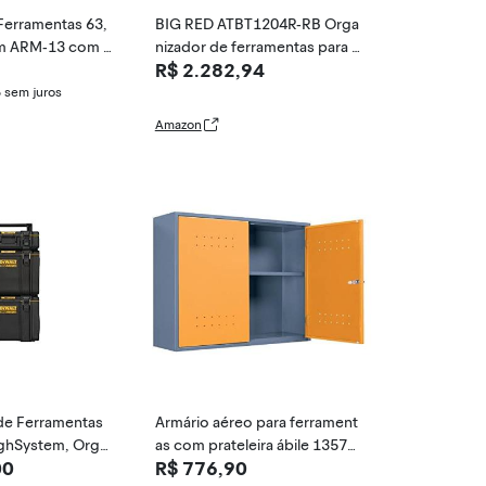
Ferramentas 63,
BIG RED ATBT1204R-RB Orga
cm ARM-13 com 3
nizador de ferramentas para o
R$ 2.282,94
 1349 - FERCAR
ficina com rodinhas Torin: cai
xa de ferramentas removível c
5
sem juros
om 4 gavetas com grande ar
Amazon
mário de armazenamento e pr
ateleira ajustável, vermelho/pr
eto
de Ferramentas
Armário aéreo para ferrament
ghSystem, Orga
as com prateleira ábile 13578
00
R$ 776,90
rma de Torre R
- presto