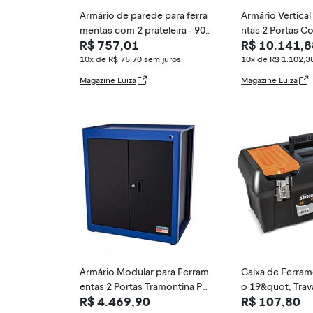
Armário de parede para ferra
Armário Vertical
mentas com 2 prateleira - 900
ntas 2 Portas C
R$ 757,01
R$ 10.141,8
09 - Presto
montina Pro
10x de R$ 75,70
sem juros
10x de R$ 1.102,3
Magazine Luiza
Magazine Luiza
Armário Modular para Ferram
Caixa de Ferram
entas 2 Portas Tramontina PR
o 19&quot; Trav
R$ 4.469,90
R$ 107,80
O Azul
anizadora Arqpl