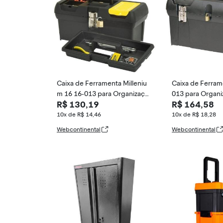
Caixa de Ferramenta Milleniu
Caixa de Ferram
m 16 16-013 para Organizaçã
013 para Organ
R$ 130,19
R$ 164,58
o com Estrutura Reforçada e
ompartimentos 
m Polipropileno Stanley
movível Stanley
10x de R$ 14,46
10x de R$ 18,28
Webcontinental
Webcontinental