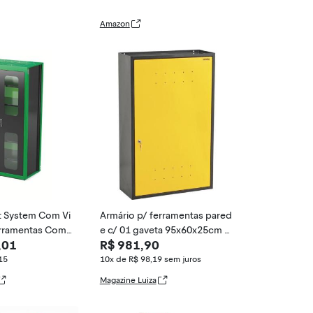
 para Armazenar e
Ferramentas, Mo
Amazon
436
t System Com Vi
Armário p/ ferramentas pared
erramentas Com
e c/ 01 gaveta 95x60x25cm V
,01
R$ 981,90
ra
onder
15
10x de R$ 98,19
sem juros
Magazine Luiza