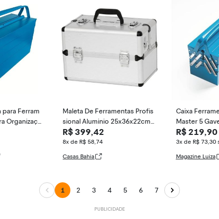
 para Ferram
Maleta De Ferramentas Profis
Caixa Ferram
ra Organizaçã
sional Aluminio 25x36x22cm
Master 5 Gav
R$ 399,42
R$ 219,90
tas e Estrutu
Colorido
o
Tramontina
8x de R$ 58,74
3x de R$ 73,30
Casas Bahia
Magazine Luiza
1
2
3
4
5
6
7