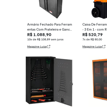
Armário Fechado Para Ferram
Caixa De Ferra
entas Com Prateleira e Ganch
- 3 Em 1 - com 
R$ 1.088,90
R$ 520,79
os Preto (NA-2)
04 - Tactix
10x de R$ 108,89
sem juros
7x de R$ 80,00
Magazine Luiza
Magazine Luiza