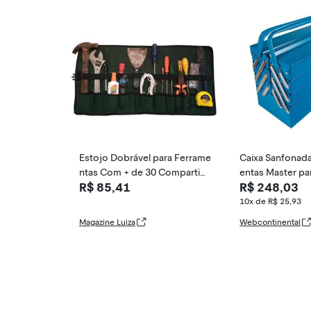
Estojo Dobrável para Ferrame
Caixa Sanfonada
ntas Com + de 30 Compartim
entas Master pa
R$ 85,41
R$ 248,03
entos em Lona -
o com Sete Gave
ra em Aço Azul 
10x de R$ 25,93
Magazine Luiza
Webcontinental