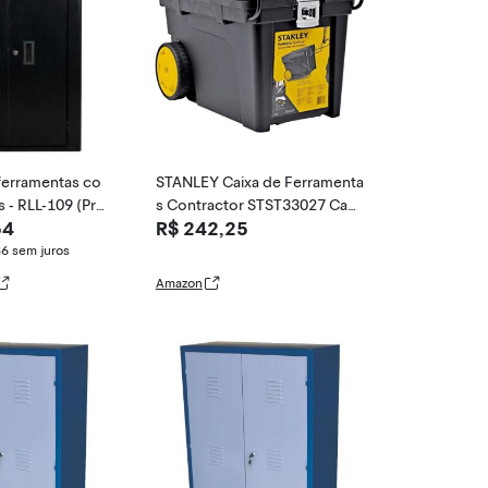
ferramentas co
STANLEY Caixa de Ferramenta
s - RLL-109 (Pret
s Contractor STST33027 Cap
64
R$ 242,25
acidade de 53L
86
sem juros
Amazon