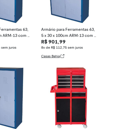
Ferramentas 63,
Armário para Ferramentas 63,
cm ARM-13 com 3
5 x 30 x 100cm ARM-13 com 3
R$ 901,99
 1349 - FERCAR
Prateleiras - 1349 - FERCAR
5
sem juros
8x de R$ 112,75
sem juros
Casas Bahia