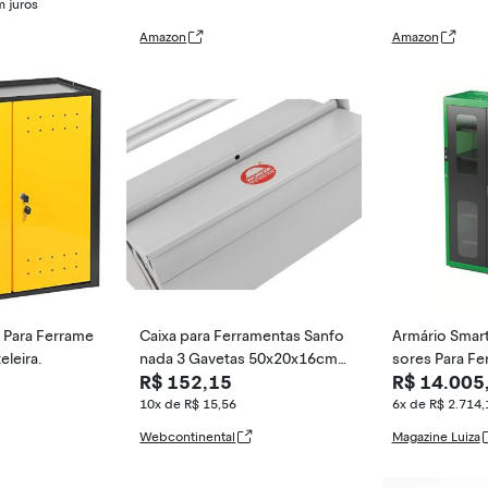
marelo/preto, 17,6 cm x 44 c
olante, Ideal
 juros
m x 31,4 cm
Transportar 
Amazon
Amazon
delo DWST60
 Para Ferrame
Caixa para Ferramentas Sanfo
Armário Smar
eleira.
nada 3 Gavetas 50x20x16cm
sores Para F
R$ 152,15
R$ 14.005
em Chapa de Aço Tratada co
2 Portas E 5 P
m Alça e Cadeado Worker
10x de R$ 15,56
6x de R$ 2.714,
Webcontinental
Magazine Luiza