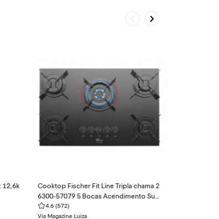
t 12,6k
Cooktop Fischer Fit Line Tripla chama 2
Smartwatch X
6300-57079 5 Bocas Acendimento Sup
ve Alexa e Ch
erautomático
4.6
(572)
4.6
(204)
Via Magazine Luiza
Via Magazine Lu