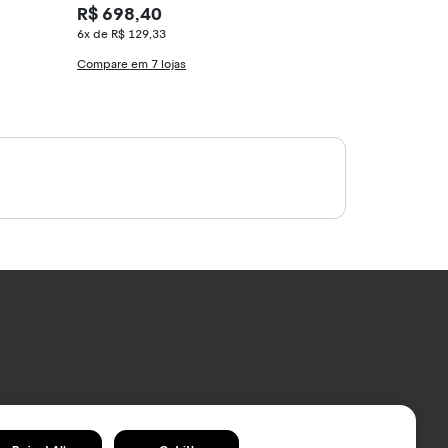
R$ 698,40
R$ 234,00
6x de R$ 129,33
5x de R$ 52,00
Compare em 7 lojas
Compare em 15 