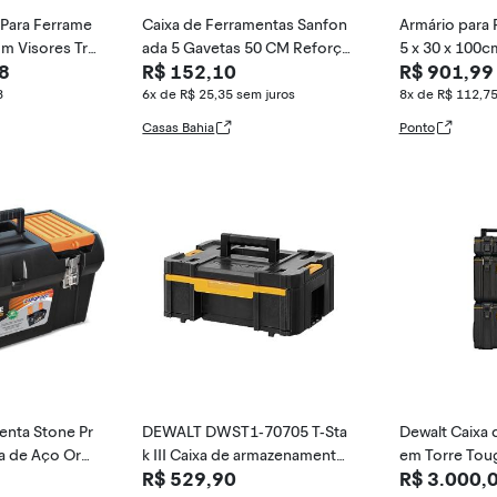
 Para Ferrame
Caixa de Ferramentas Sanfon
Armário para 
om Visores Tra
ada 5 Gavetas 50 CM Reforça
5 x 30 x 100
8
R$ 152,10
R$ 901,99
da Laranja e Preto EVALD By T
Prateleiras -
RAMONTINA
8
6x de R$ 25,35
sem juros
8x de R$ 112,7
Casas Bahia
Ponto
enta Stone Pr
DEWALT DWST1-70705 T-Sta
Dewalt Caixa 
a de Aço Org
k III Caixa de armazenamento
em Torre Tou
R$ 529,90
R$ 3.000,
ast
de ferramentas com gaveta, a
nizador em Fo