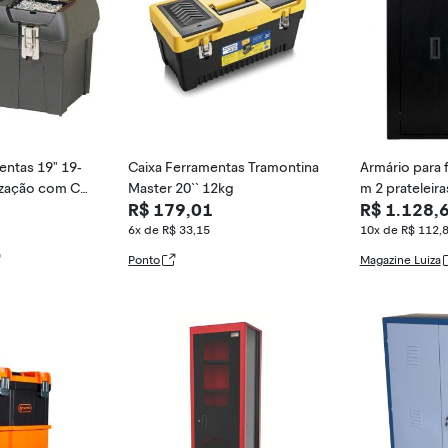
entas 19" 19-
Caixa Ferramentas Tramontina
Armário para 
ização com C
Master 20`` 12kg
m 2 prateleira
R$ 179,01
R$ 1.128,
e Bandeja Re
o) - Rotterm
6x de R$ 33,15
10x de R$ 112,
Ponto
Magazine Luiza