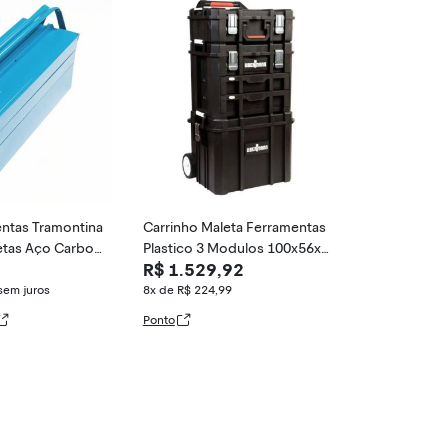
entas Tramontina
Carrinho Maleta Ferramentas
etas Aço Carbon
Plastico 3 Modulos 100x56x3
R$ 1.529,92
7cm
sem juros
8x de R$ 224,99
Ponto