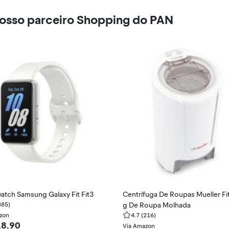
nosso parceiro Shopping do PAN
atch Samsung Galaxy Fit Fit3
Centrífuga De Roupas Mueller Fi
885)
g De Roupa Molhada
zon
4.7
(216)
18,90
Via Amazon