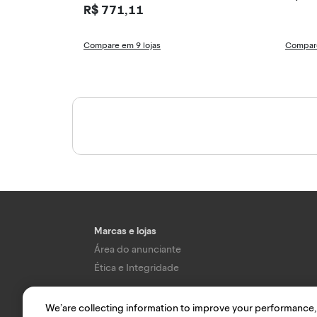
R$ 771,11
Compare em 9 lojas
Compare
Marcas e lojas
Área do anunciante
Ética e Integridade
We’are collecting information to improve your performance,