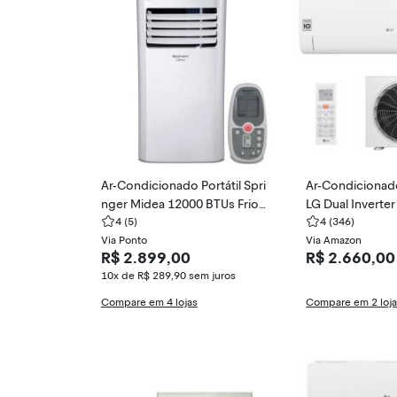
Ar-Condicionado Portátil Spri
Ar-Condicionado 
nger Midea 12000 BTUs Frio
LG Dual Inverte
MPH-12CRV
4
(5)
BTUs Frio Inver
4
(346)
Via Ponto
1
Via Amazon
R$ 2.899,00
R$ 2.660,00
10x de R$ 289,90
sem juros
Compare em 4 lojas
Compare em 2 loj