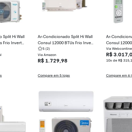
Split Hi Wall
Ar-Condicionado Split Hi Wall
Ar-Condiciona
 Frio Inverter
Consul 12000 BTUs Frio Invert
Consul 12000
2C2WB / 45HJ
er Dual CBK12EB / CBL12E
5
(2)
rio Inverter 
Via Webcontine
R$ 3.017,
l
Via Amazon
C
R$ 1.729,98
10x de R$ 315,
as
Compare em 5 lojas
Compare em 6 l