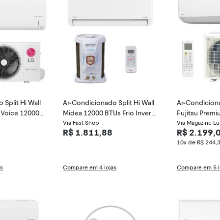
Split Hi Wall
Ar-Condicionado Split Hi Wall
Ar-Condiciona
r Voice 12000
Midea 12000 BTUs Frio Invert
Fujitsu Prem
ter S4-Q12JA3
er AirVolution Lite 42EBVCA1
Via Fast Shop
uente/Frio I
Via Magazine Lu
R$ 1.811,88
R$ 2.199,
2M5 / 38TBVCA12M5
MBA / AOBG
10x de R$ 244,
as
Compare em 4 lojas
Compare em 5 l