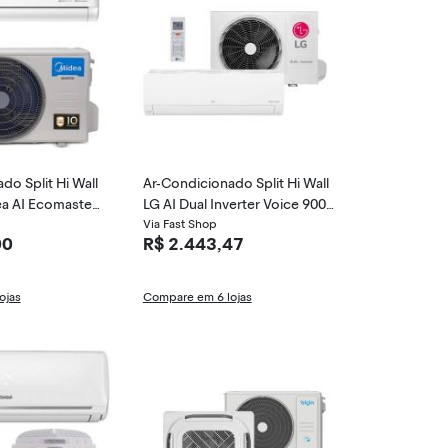
do Split Hi Wall
Ar-Condicionado Split Hi Wall
ea AI Ecomaster
LG AI Dual Inverter Voice 9000
io Inverter 42EZ
BTUs Frio Inverter S3-Q09AA3
Via Fast Shop
00
R$ 2.443,47
38EZVCA18M5
1D
ojas
Compare em 6 lojas