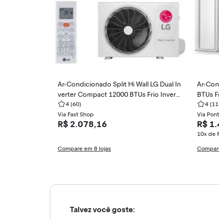
Ar-Condicionado Split Hi Wall LG Dual In
Ar-Con
verter Compact 12000 BTUs Frio Invert
BTUs F
er +AI S3-Q12JAQAL
4
(60)
75BB
4
(11
Via Fast Shop
Via Pon
R$ 2.078,16
R$ 1
10x de 
Compare em 8 lojas
Compare
Talvez você goste: