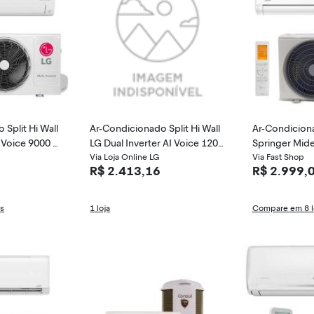
Split Hi Wall
Ar-Condicionado Split Hi Wall
Ar-Condiciona
r Voice 9000 B
LG Dual Inverter AI Voice 1200
Springer Mid
 Inverter +AI
0 BTUs Quente/Frio Inverter S
Via Loja Online LG
18000 BTUs Fr
Via Fast Shop
R$ 2.413,16
R$ 2.999,
3-W12JA33D
VCA18M5 / 
as
1 loja
Compare em 8 l