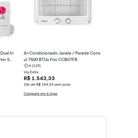
Dual In
Ar-Condicionado Janela / Parede Cons
Ar-Condiciona
ter S4-
ul 7500 BTUs Frio CCB07FB
II 9000 BTUs 
4
(119)
HJFE09C2N
4
(68)
Via Extra
Via KaBuM!
R$ 1.543,33
R$ 1.795,
10x de R$ 154,33
sem juros
10x de R$ 191,
Compare em 6 lojas
Compare em 7 l