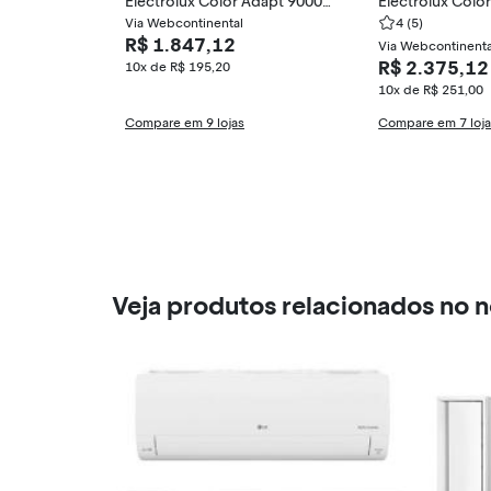
Electrolux Color Adapt 9000
Electrolux Colo
BTUs Quente/Frio Inverter JI0
Via Webcontinental
BTUs Frio UI18F
4
(5)
R$ 1.847,12
9R / JE09R
Via Webcontinenta
R$ 2.375,12
10x de R$ 195,20
10x de R$ 251,00
Compare em 9 lojas
Compare em 7 loj
Veja produtos relacionados no 