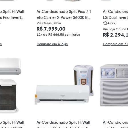
Split Hi Wall
Ar-Condicionado Split Piso / T
Ar-Condiciona
 Frio Inverter
eto Carrier X-Power 36000 BT
LG Dual Inver
l
Us Frio Inverter 42ZQVB36C5
Via Casas Bahia
TUs Frio Inve
4
(97)
R$ 7.999,00
38CCVB36515MC
A31A
Via Loja Online 
R$ 2.294,
12x de R$ 666,58
sem juros
as
Compare em 4 lojas
Compare em 7 l
Split Hi Wall
Ar-Condicionado Split Hi Wall
Ar-Condiciona