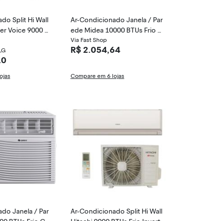
do Split Hi Wall
Ar-Condicionado Janela / Par
ter Voice 9000 B
ede Midea 10000 BTUs Frio Q
rter +AI S3-Q09A
CL105RB
Via Fast Shop
R$ 2.054,64
LG
10
ojas
Compare em 6 lojas
do Janela / Par
Ar-Condicionado Split Hi Wall