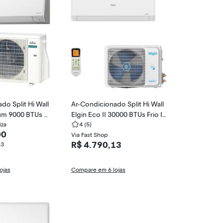
do Split Hi Wall
Ar-Condicionado Split Hi Wall
ium 9000 BTUs Q
Elgin Eco II 30000 BTUs Frio In
nverter ASBG09K
iza
verter HJFE30C2CB / HJFI30
4
(5)
00
09KMCA
C2WB
Via Fast Shop
R$ 4.790,13
33
ojas
Compare em 6 lojas