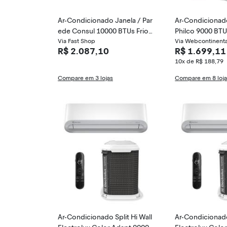
Ar-Condicionado Janela / Par
Ar-Condicionado 
ede Consul 10000 BTUs Frio
Philco 9000 BTUs
CCN10FB
Via Fast Shop
PAC9FC
Via Webcontinenta
R$ 2.087,10
R$ 1.699,11
10x de R$ 188,79
Compare em 3 lojas
Compare em 8 loj
Ar-Condicionado Split Hi Wall
Ar-Condicionado 