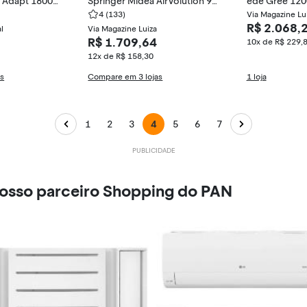
r Adapt 18000
Springer Midea AirVolution 90
ede Gree 120
 / UE18F
00 BTUs Frio 42AFFCI09S5 / 3
4
(133)
C12BL
Via Magazine Lu
R$ 2.068,
l
8TFCI09S5
Via Magazine Luiza
R$ 1.709,64
10x de R$ 229,
12x de R$ 158,30
as
Compare em 3 lojas
1 loja
1
2
3
4
5
6
7
nosso parceiro Shopping do PAN