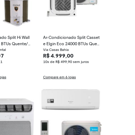
do Split Hi Wall
Ar-Condicionado Split Casset
 BTUs Quente/F
e Elgin Eco 24000 BTUs Quen
CBR12C / CBS12
ntal
te/Frio Inverter 45KVQI24C2
Via Casas Bahia
07
R$ 4.999,00
NA / 45KVQE24C2CA
11
10x de R$ 499,90
sem juros
ojas
Compare em 6 lojas