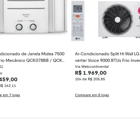
dicionado de Janela Midea 7500
Ar-Condicionado Split Hi Wall LG 
rio Mecânico QCK078BB / QCK0
verter Voice 9000 BTUs Frio Inver
1)
Q09AA31B
Via Webcontinental
R$ 1.969,00
to
.459,00
10x de R$ 205,85
R$ 162,11
 em 7 lojas
Compare em 8 lojas