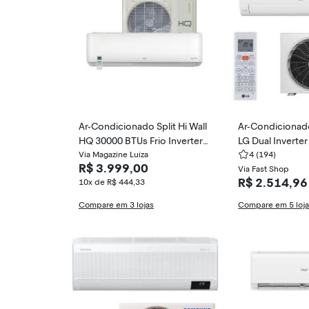
Ar-Condicionado Split Hi Wall
Ar-Condicionado 
HQ 30000 BTUs Frio Inverter
LG Dual Inverte
HQI30F
Via Magazine Luiza
TUs Quente/Frio
4
(194)
R$ 3.999,00
S3-W09AA31C
Via Fast Shop
R$ 2.514,96
10x de R$ 444,33
Compare em 3 lojas
Compare em 5 loj