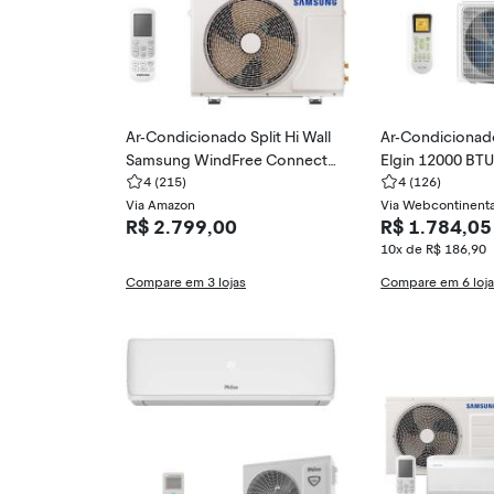
Ar-Condicionado Split Hi Wall
Ar-Condicionado 
Samsung WindFree Connect
Elgin 12000 BTUs
12000 BTUs Frio Inverter AR1
4
(215)
Eco II 45HJFI1
4
(126)
2CVFAMWK
Via Amazon
FE12C2CB
Via Webcontinenta
R$ 2.799,00
R$ 1.784,05
10x de R$ 186,90
Compare em 3 lojas
Compare em 6 loj