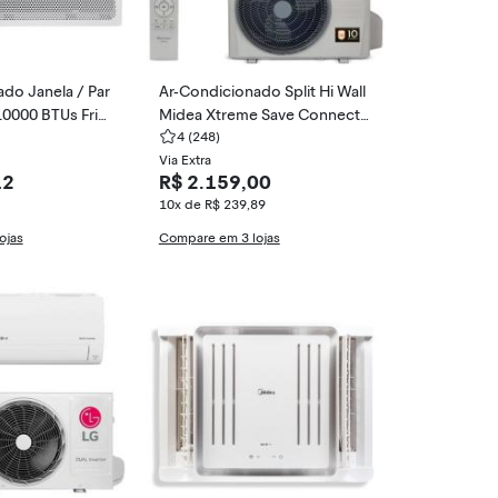
do Janela / Par
Ar-Condicionado Split Hi Wall
10000 BTUs Frio
Midea Xtreme Save Connect
VGU0
9000 BTUs Frio Inverter 38AG
4
(248)
VCI09M5 / 42AGVCI09M5
Via Extra
12
R$ 2.159,00
10x de R$ 239,89
ojas
Compare em 3 lojas