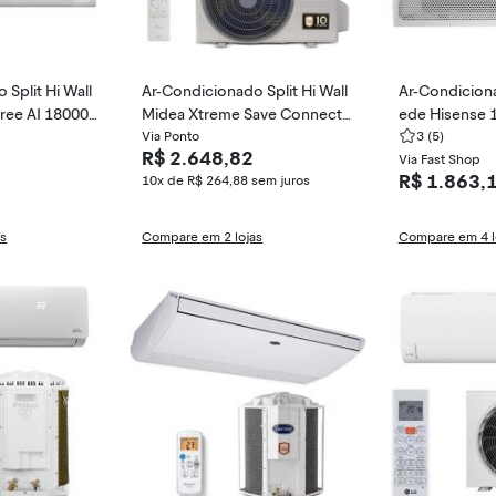
Split Hi Wall
Ar-Condicionado Split Hi Wall
Ar-Condiciona
ee AI 18000
Midea Xtreme Save Connect
ede Hisense 
ter AR60F18D
12000 BTUs Frio Inverter 42A
Via Ponto
AW-10CW2R
3
(5)
R$ 2.648,82
GVCI12M5 / 38AGVCI12M5
Via Fast Shop
R$ 1.863,
10x de R$ 264,88
sem juros
as
Compare em 2 lojas
Compare em 4 l