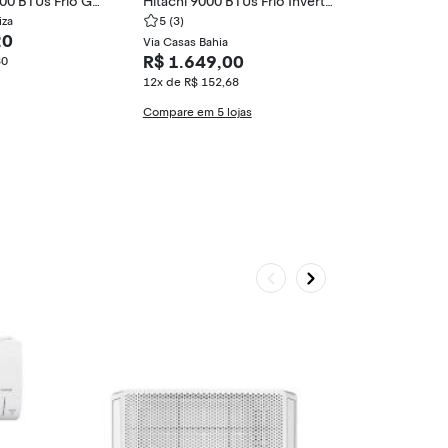
00 BTUs Frio GJ
Hitachi 9000 BTUs Frio Inverte
iza
r AirHome SPK09C3IVF
5
(3)
20
Via Casas Bahia
R$ 1.649,00
80
12x de R$ 152,68
Compare em 5 lojas