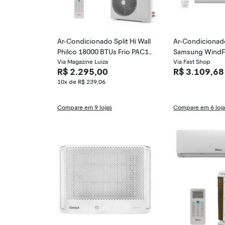
Ar-Condicionado Split Hi Wall
Ar-Condicionado 
Philco 18000 BTUs Frio PAC18
Samsung WindFr
FI
Via Magazine Luiza
BTUs Frio Inver
Via Fast Shop
R$ 2.295,00
R$ 3.109,68
1AWNAZ
10x de R$ 239,06
Compare em 9 lojas
Compare em 6 loj