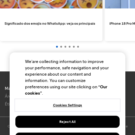
Significado dos emojis no WhatsApp: veja os principais
iPhone 18 Pro M
We’are collecting information to improve
your performance, safe navigation and your
experience about our content and
information. You can customize
preferences using our site clicking on
“Our
Marcas e lojas
cookies”
.
Área do anunciante
Ética e Integridade
Cookies Settings
Reject All
O uso deste site está sujeito aos termos e condições do
Termo de Uso
e
Política de privacidade
.