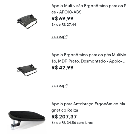
Apoio Multivisão Ergonômico para os P
és - APOIO-ABS
R$ 69,99
3x de R$ 27,44
KaBuM
Apoio Ergonômico para os pés Multivis
ão, MDF, Preto, Desmontado - Apoio-P
R$ 42,99
R
KaBuM
Apoio para Antebraço Ergonômico Ma
gnético Reliza
R$ 207,37
6x de R$ 34,56
sem juros