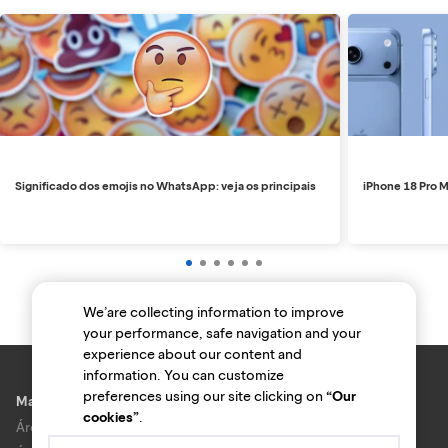
Significado dos emojis no WhatsApp: veja os principais
iPhone 18 Pro M
We’are collecting information to improve
your performance, safe navigation and your
experience about our content and
information. You can customize
preferences using our site clicking on
“Our
Marcas e lojas
cookies”
.
Área do anunciante