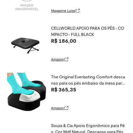
Magazine Luiza
CELLWORLD APOIO PARA OS PÉS - CO
MPACTO - FULL BLACK
R$ 186,00
Amazon
The Original Everlasting Comfort desca
nso para os pés embaixo da mesa para
R$ 365,35
uso no escritório, alívio da dor durante
todo o dia e apoio para as pernas, desc
anso para os pés ergonômico
Amazon
Souza & Cia Apoio Ergonômico para Pé
s, Cor Mdf Natural, Descanso para Pés