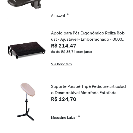
Amazon
Apoio para Pés Ergonômico Reliza Rob
ust - Ajustável - Emborrachado - 00003
R$ 214,47
0
6x de R$ 35,74
sem juros
Via Bondfaro
Suporte Parapé Tripé Pedicure articulad
o Desmontável Almofada Estofada
R$ 124,70
Magazine Luiza