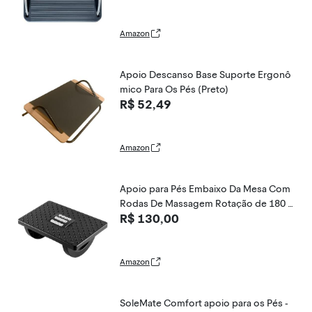
Amazon
Apoio Descanso Base Suporte Ergonô
mico Para Os Pés (Preto)
R$ 52,49
Amazon
Apoio para Pés Embaixo Da Mesa Com
Rodas De Massagem Rotação de 180 G
R$ 130,00
raus Apoio Ergonômico para os Pés Pre
to
Amazon
SoleMate Comfort apoio para os Pés -