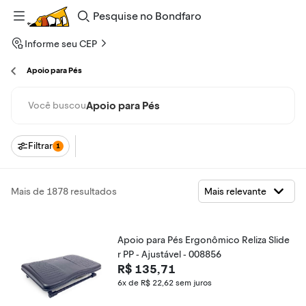
Pesquise
no
Bondfaro
Informe seu CEP
Apoio para Pés
Apoio para Pés
Você buscou
Filtrar
1
Mais de 1878 resultados
Apoio para Pés Ergonômico Reliza Slide
r PP - Ajustável - 008856
R$ 135,71
6x de R$ 22,62
sem juros