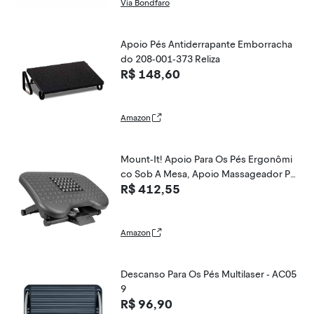
Via Bondfaro
Apoio Pés Antiderrapante Emborracha
do 208-001-373 Reliza
R$ 148,60
Amazon
Mount-It! Apoio Para Os Pés Ergonômi
co Sob A Mesa, Apoio Massageador Pa
R$ 412,55
ra Descanso De Pés, Apoio Para Os Pés
Inclinável Com Ajuste De Altura Em 3 Ní
veis | Sob A Cadeira Apoio Para Os Pés
Do Escritório
Amazon
Descanso Para Os Pés Multilaser - AC05
9
R$ 96,90