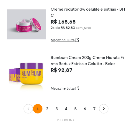
Creme redutor dw celulite e estrias - BH
C
R$ 165,65
2x de R$ 82,83
sem juros
Magazine Luiza
Bumbum Cream 200g Creme Hidrata Fi
rma Reduz Estrias e Celulite - Belez
R$ 92,87
Magazine Luiza
1
2
3
4
5
6
7