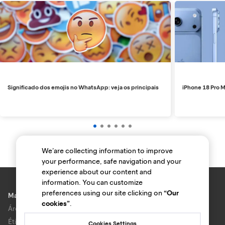
Significado dos emojis no WhatsApp: veja os principais
iPhone 18 Pro M
We’are collecting information to improve
your performance, safe navigation and your
experience about our content and
information. You can customize
preferences using our site clicking on
“Our
Marcas e lojas
cookies”
.
Área do anunciante
Ética e Integridade
Cookies Settings