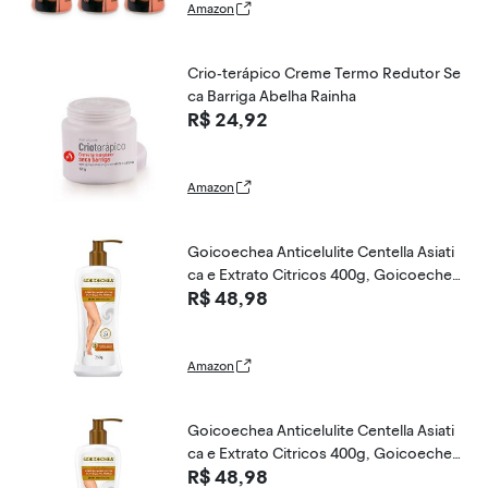
Amazon
Crio-terápico Creme Termo Redutor Se
ca Barriga Abelha Rainha
R$ 24,92
Amazon
Goicoechea Anticelulite Centella Asiati
ca e Extrato Citricos 400g, Goicoeche
R$ 48,98
a, pacote de 1
Amazon
Goicoechea Anticelulite Centella Asiati
ca e Extrato Citricos 400g, Goicoeche
R$ 48,98
a, pacote de 1