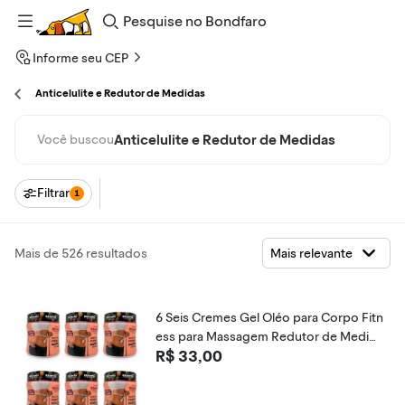
Pesquise
no
Bondfaro
Informe seu CEP
Anticelulite e Redutor de Medidas
Anticelulite e Redutor de Medidas
Você buscou
Filtrar
1
Mais de 526 resultados
6 Seis Cremes Gel Oléo para Corpo Fitn
ess para Massagem Redutor de Medida
R$ 33,00
s Queima Gorduras Seca Barriga para E
strias e Celulites