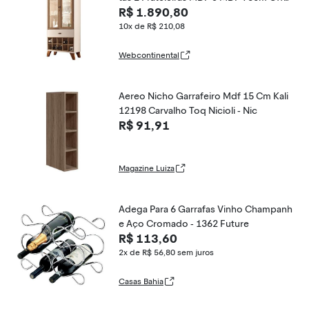
R$ 1.890,80
White e Castanho Gran Belo
10x de R$ 210,08
Webcontinental
Aereo Nicho Garrafeiro Mdf 15 Cm Kali
12198 Carvalho Toq Nicioli - Nic
R$ 91,91
Magazine Luiza
Adega Para 6 Garrafas Vinho Champanh
e Aço Cromado - 1362 Future
R$ 113,60
2x de R$ 56,80
sem juros
Casas Bahia