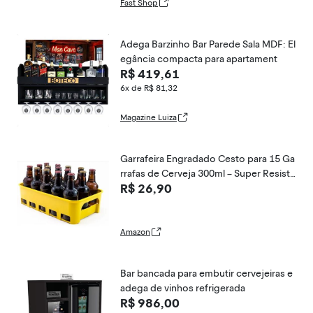
Fast Shop
Adega Barzinho Bar Parede Sala MDF: El
egância compacta para apartament
R$ 419,61
6x de R$ 81,32
Magazine Luiza
Garrafeira Engradado Cesto para 15 Ga
rrafas de Cerveja 300ml – Super Resiste
R$ 26,90
nte (Amarela)
Amazon
Bar bancada para embutir cervejeiras e
adega de vinhos refrigerada
R$ 986,00