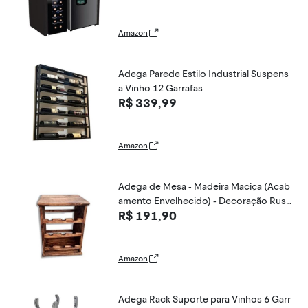
Amazon
Adega Parede Estilo Industrial Suspens
a Vinho 12 Garrafas
R$ 339,99
Amazon
Adega de Mesa - Madeira Maciça (Acab
amento Envelhecido) - Decoração Rusti
R$ 191,90
ca para Vinhos e Espumantes - Compor
ta 9 Garrafas
Amazon
Adega Rack Suporte para Vinhos 6 Garr