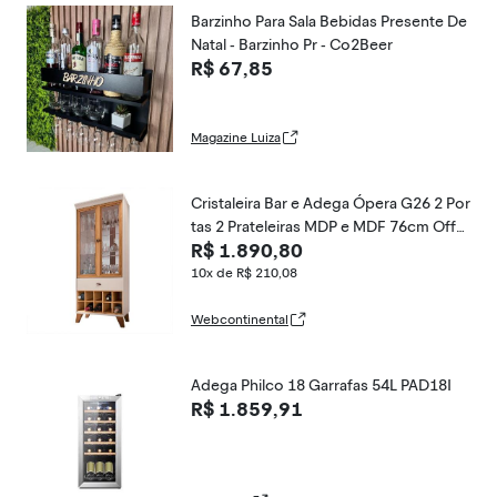
Barzinho Para Sala Bebidas Presente De
Natal - Barzinho Pr - Co2Beer
R$ 67,85
Magazine Luiza
Cristaleira Bar e Adega Ópera G26 2 Por
tas 2 Prateleiras MDP e MDF 76cm Off
R$ 1.890,80
White Gran Belo
10x de R$ 210,08
Webcontinental
Adega Philco 18 Garrafas 54L PAD18I
R$ 1.859,91