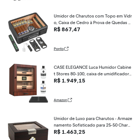
Umidor de Charutos com Topo em Vidr
o, Caixa de Cedro à Prova de Quedas c
R$ 867,47
om Divisor para 20-25 Charutos Preta -
FANKAI
Ponto
CASE ELEGANCE Luca Humidor Cabine
t Stores 80-100, caixa de umidificador
R$ 1.949,15
de charuto com cedro espanhol, visor
de vidro, sistema de umidificação fácil,
higrômetro digital - marrom
Amazon
Umidor de Luxo para Charutos - Armaze
namento Sofisticado para 25-50 Charut
R$ 1.463,25
os, com Medidor de Umidade e Umidifi
cador, Caixa de Cedro