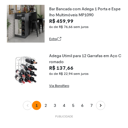
Bar Bancada com Adega 1 Porta e Espe
lho Multimóveis MP1090
R$ 459,99
6x de R$ 76,66
sem juros
Extra
Adega Utimil para 12 Garrafas em Aço C
romado
R$ 137,66
6x de R$ 22,94
sem juros
Via Bondfaro
1
2
3
4
5
6
7