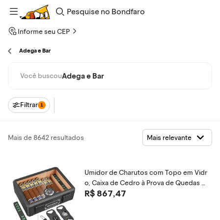
Pesquise
no
Bondfaro
Informe seu CEP
Adega e Bar
Adega e Bar
Você buscou
Filtrar
1
Mais de 8642 resultados
Umidor de Charutos com Topo em Vidr
o, Caixa de Cedro à Prova de Quedas c
R$ 867,47
om Divisor para 20-25 Charutos Preta -
FANKAI