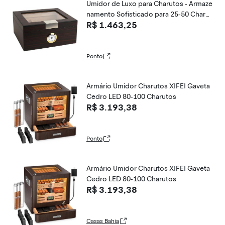
Umidor de Luxo para Charutos - Armaze
namento Sofisticado para 25-50 Charut
R$ 1.463,25
os, com Medidor de Umidade e Umidifi
cador, Caixa de Cedro
Ponto
Armário Umidor Charutos XIFEI Gaveta
Cedro LED 80-100 Charutos
R$ 3.193,38
Ponto
Armário Umidor Charutos XIFEI Gaveta
Cedro LED 80-100 Charutos
R$ 3.193,38
Casas Bahia