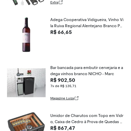
Extra
Adega Cooperativa Vidigueira, Vinho Vi
la Ruiva Regional Alentejano Branco Por
R$ 66,65
tugal 750ml
Bar bancada para embutir cervejaria e a
dega vinhos branco NICHO - Marc
R$ 902,50
7x de R$ 135,71
Magazine Luiza
Umidor de Charutos com Topo em Vidr
o, Caixa de Cedro à Prova de Quedas c
R$ 867,47
om Divisor para 20-25 Charutos Preta -