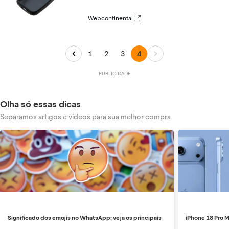
Webcontinental
1
2
3
4
Olha só essas dicas
Separamos artigos e vídeos para sua melhor compra
Significado dos emojis no WhatsApp: veja os principais
iPhone 18 Pro M