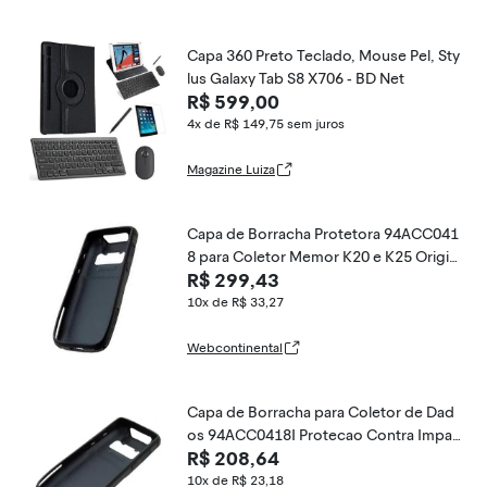
Capa 360 Preto Teclado, Mouse Pel, Sty
lus Galaxy Tab S8 X706 - BD Net
R$ 599,00
4x de R$ 149,75
sem juros
Magazine Luiza
Capa de Borracha Protetora 94ACC041
8 para Coletor Memor K20 e K25 Origin
R$ 299,43
al Datalogic
10x de R$ 33,27
Webcontinental
Capa de Borracha para Coletor de Dad
os 94ACC0418I Protecao Contra Impac
R$ 208,64
tos Memor K20 e K25 Datalogic
10x de R$ 23,18