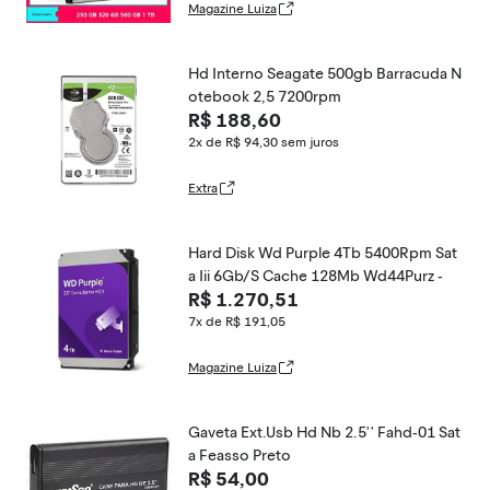
Magazine Luiza
Hd Interno Seagate 500gb Barracuda N
otebook 2,5 7200rpm
R$ 188,60
2x de R$ 94,30
sem juros
Extra
Hard Disk Wd Purple 4Tb 5400Rpm Sat
a Iii 6Gb/S Cache 128Mb Wd44Purz -
R$ 1.270,51
7x de R$ 191,05
Magazine Luiza
Gaveta Ext.Usb Hd Nb 2.5'' Fahd-01 Sat
a Feasso Preto
R$ 54,00