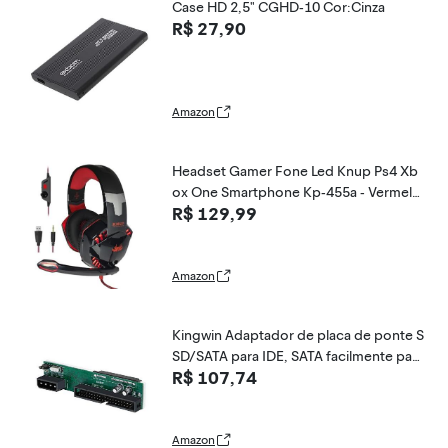
Case HD 2,5" CGHD-10 Cor:Cinza
R$ 27,90
Amazon
Headset Gamer Fone Led Knup Ps4 Xb
ox One Smartphone Kp-455a - Vermelh
R$ 129,99
o
Amazon
Kingwin Adaptador de placa de ponte S
SD/SATA para IDE, SATA facilmente para
R$ 107,74
IDE. Suporta disco rígido de 2,5 polega
das,3,5 polegadas e compatível com di
scos rígidos SATA I/II/III
Amazon