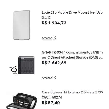
Lacie 2Tb Mobile Drive Moon Silver Usb
3.1-C
R$ 1.904,73
Amazon
QNAP TR-004 4 compartimentos USB Ti
po-C Direct Attached Storage (DAS) co
R$ 2.642,69
m hardware RAID (sem disco)
Amazon
Case Ugreen Hd Externo 2.5 Preta 17X9
X5Cm 50274
R$ 57,40