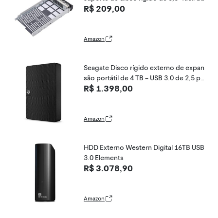
R$ 209,00
usar, suporte SSD, para peça para R730
R730 Xd para R420 R410
Amazon
Seagate Disco rígido externo de expan
são portátil de 4 TB – USB 3.0 de 2,5 pol
R$ 1.398,00
egadas, para Mac e PC com serviços d
e recuperação de dados de resgate (S
TKM4000400), 4TB
Amazon
HDD Externo Western Digital 16TB USB
3.0 Elements
R$ 3.078,90
Amazon