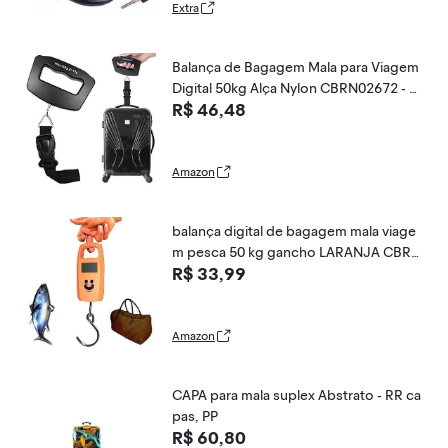
Extra
Balança de Bagagem Mala para Viagem
Digital 50kg Alça Nylon CBRN02672 - C
R$ 46,48
ommerce Brasil
Amazon
balança digital de bagagem mala viage
m pesca 50 kg gancho LARANJA CBRN
R$ 33,99
02634
Amazon
CAPA para mala suplex Abstrato - RR ca
pas, PP
R$ 60,80