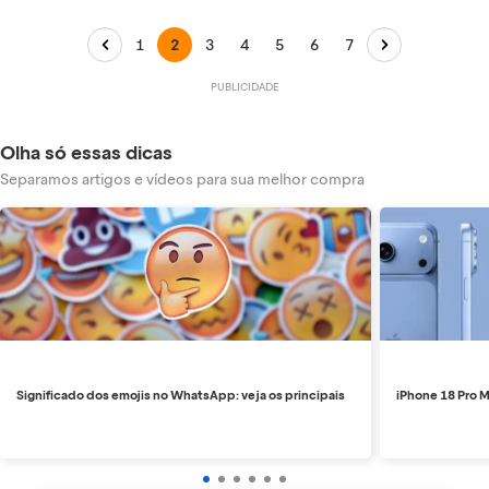
1
2
3
4
5
6
7
Olha só essas dicas
Separamos artigos e vídeos para sua melhor compra
Significado dos emojis no WhatsApp: veja os principais
iPhone 18 Pro M