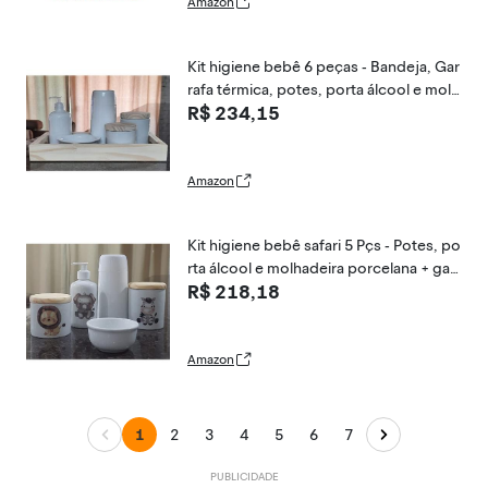
Amazon
Kit higiene bebê 6 peças - Bandeja, Gar
rafa térmica, potes, porta álcool e molh
R$ 234,15
adeira - Peças porcelana bandeja e tam
pas
Amazon
Kit higiene bebê safari 5 Pçs - Potes, po
rta álcool e molhadeira porcelana + garr
R$ 218,18
afa térmica
Amazon
1
2
3
4
5
6
7