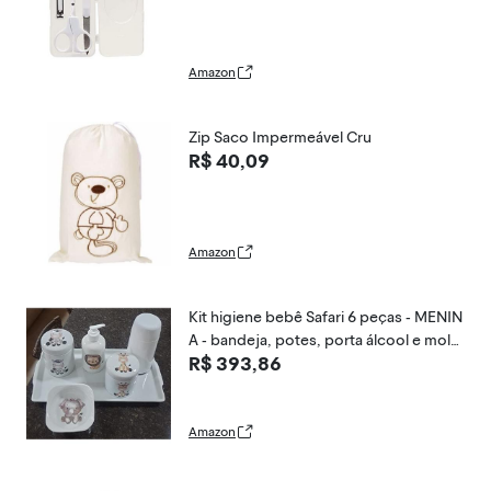
Amazon
Zip Saco Impermeável Cru
R$ 40,09
Amazon
Kit higiene bebê Safari 6 peças - MENIN
A - bandeja, potes, porta álcool e molh
R$ 393,86
adeira - Peças Porcelana Tampas Pinus
Amazon