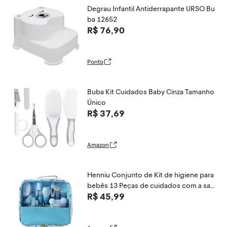
Degrau Infantil Antiderrapante URSO Bu
ba 12652
R$ 76,90
Ponto
Buba Kit Cuidados Baby Cinza Tamanho
Único
R$ 37,69
Amazon
Henniu Conjunto de Kit de higiene para
bebês 13 Peças de cuidados com a saú
R$ 45,99
de e higiene do bebê Recém Nascido T
ermômetro Alimentador Aspirador nasa
l Escova de dentes de dedo - ROSA