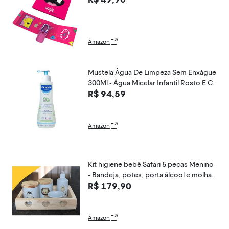
Amazon
Mustela Água De Limpeza Sem Enxágue
300Ml - Água Micelar Infantil Rosto E C
R$ 94,59
orpo Vegana Fórmula Biodegradável C
om 98% De Ingredientes De Origem Nat
ural
Amazon
Kit higiene bebê Safari 5 peças Menino
- Bandeja, potes, porta álcool e molhad
R$ 179,90
eira - Peças Porcelana Bandeja e tampa
s Pi
Amazon