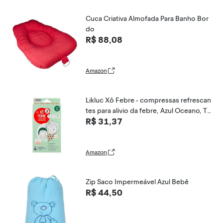
Cuca Criativa Almofada Para Banho Bor
do
R$ 88,08
Amazon
Likluc Xô Febre - compressas refrescan
tes para alivio da febre, Azul Oceano, Ta
R$ 31,37
manho Único
Amazon
Zip Saco Impermeável Azul Bebê
R$ 44,50