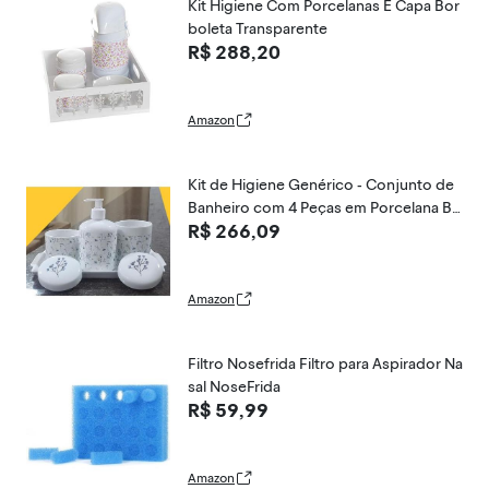
Kit Higiene Com Porcelanas E Capa Bor
boleta Transparente
R$ 288,20
Amazon
Kit de Higiene Genérico - Conjunto de
Banheiro com 4 Peças em Porcelana Bri
R$ 266,09
lhante, Multi-colored, Estilo Arábico - B
andeja, Potes e Porta Álcool
Amazon
Filtro Nosefrida Filtro para Aspirador Na
sal NoseFrida
R$ 59,99
Amazon