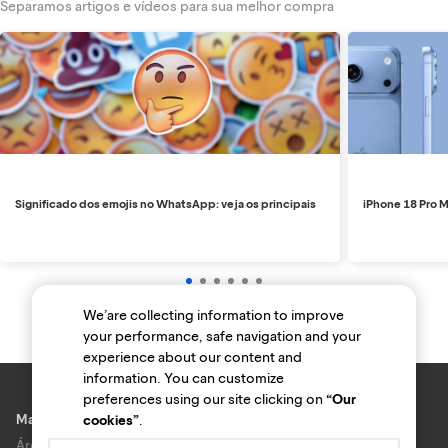
Separamos artigos e vídeos para sua melhor compra
Significado dos emojis no WhatsApp: veja os principais
iPhone 18 Pro M
We’are collecting information to improve
your performance, safe navigation and your
experience about our content and
information. You can customize
preferences using our site clicking on
“Our
Marcas e lojas
cookies”
.
Área do anunciante