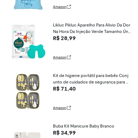
Amazon
Likluc Pikluc Aparelho Para Alivio Da Dor
Na Hora Da Injeção Verde Tamanho Úni
R$ 28,99
co
Amazon
Kit de higiene portátil para bebês Conj
unto de cuidados de segurança para b
R$ 71,40
ebês Cortador de unhas Escova de lima
de unhas Pente Aspirador nasal Tesour
a Termômetro eletrônico Escova de de
ntes de dedo
Amazon
Buba Kit Manicure Baby Branco
R$ 34,99