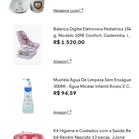
Magazine Luiza
Balança Digital Eletronica Pediatrica 15k
g, Modelo 109E Confort, Cadeirinha, In
R$ 1.520,00
metro, Welmy, Welmy
Amazon
Mustela Água De Limpeza Sem Enxágue
300Ml - Água Micelar Infantil Rosto E C
R$ 94,59
orpo Vegana Fórmula Biodegradável C
om 98% De Ingredientes De Origem Nat
ural
Amazon
Kit Higiene e Cuidados com a Saúde Be
bê Recém Nascido 13 peças, JJone