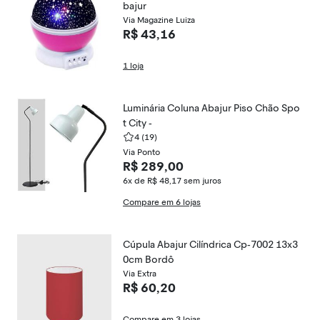
bajur
Via Magazine Luiza
R$ 43,16
1 loja
Luminária Coluna Abajur Piso Chão Spo
t City -
4
(19)
Via Ponto
R$ 289,00
6x de R$ 48,17
sem juros
Compare em 6 lojas
Cúpula Abajur Cilíndrica Cp-7002 13x3
0cm Bordô
Via Extra
R$ 60,20
Compare em 3 lojas