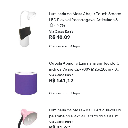
Luminaria de Mesa Abajur Touch Screen
LED Flexivel Recarregavel Articulada Su
porte Celular Lampada Iluminaçao
4
(475)
Via Casas Bahia
R$ 40,09
Compare em 4 lojas
Cúpula Abajur e Luminária em Tecido Cil
índrica Vivare Cp-7009 Ø25x20cm - Bo
cal Nacional
Via Casas Bahia
R$ 141,12
Compare em 2 lojas
Luminaria de Mesa Abajur Articulavel Co
pa Trabalho Flexivel Escritorio Sala Estu
dos Iluminaçao
Via Casas Bahia
R$ 41,67