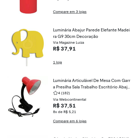
Compare em 3 lojas
Luminária Abajur Parede Elefante Madei
ra G9 30cm Decoração
Via Magazine Luiza
R$ 37,91
1 loja
Luminária Articulável De Mesa Com Garr
a Presilha Sala Trabalho Escritório Abaju
r - Bivolt - CLONE
4
(182)
Via Webcontinental
R$ 37,51
8x de R$ 5,21
Compare em 6 lojas