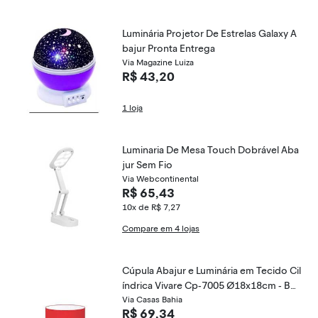
Luminária Projetor De Estrelas Galaxy A
bajur Pronta Entrega
Via Magazine Luiza
R$ 43,20
1 loja
Luminaria De Mesa Touch Dobrável Aba
jur Sem Fio
Via Webcontinental
R$ 65,43
10x de R$ 7,27
Compare em 4 lojas
Cúpula Abajur e Luminária em Tecido Cil
índrica Vivare Cp-7005 Ø18x18cm - Bo
cal Nacional
Via Casas Bahia
R$ 69,34