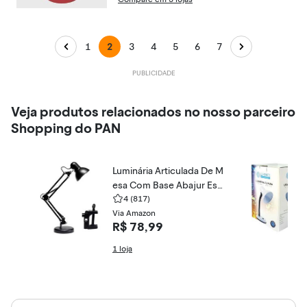
1
2
3
4
5
6
7
Veja produtos relacionados no nosso parceiro
Shopping do PAN
Luminária Articulada De M
esa Com Base Abajur Est
udo Trabalho Tipo Pixar ()
4
(817)
Via Amazon
R$ 78,99
1 loja