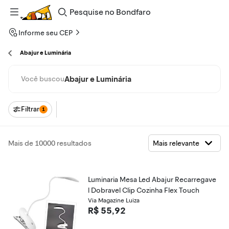
Pesquise
no
Bondfaro
Informe seu CEP
Abajur e Luminária
Abajur e Luminária
Você buscou
Filtrar
1
Mais de 10000 resultados
Luminaria Mesa Led Abajur Recarregave
l Dobravel Clip Cozinha Flex Touch
Via Magazine Luiza
R$ 55,92