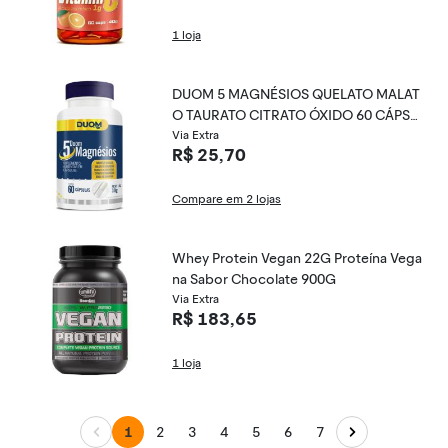
1 loja
DUOM 5 MAGNÉSIOS QUELATO MALAT
O TAURATO CITRATO ÓXIDO 60 CÁPSU
LAS - DUOM
Via Extra
R$ 25,70
Compare em 2 lojas
Whey Protein Vegan 22G Proteína Vega
na Sabor Chocolate 900G
Via Extra
R$ 183,65
1 loja
1
2
3
4
5
6
7