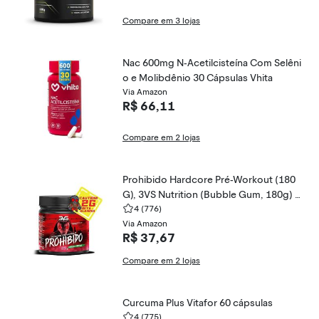
Compare em 3 lojas
Nac 600mg N-Acetilcisteína Com Selêni
o e Molibdênio 30 Cápsulas Vhita
Via Amazon
R$ 66,11
Compare em 2 lojas
Prohibido Hardcore Pré-Workout (180
G), 3VS Nutrition (Bubble Gum, 180g) -
Pré Treino - Energia, foco e disposição
4
(776)
- Muito mais força para seus treinos – V
Via Amazon
R$ 37,67
asodilatação - Suplemento energético
para homens e mulheres.
Compare em 2 lojas
Curcuma Plus Vitafor 60 cápsulas
4
(775)