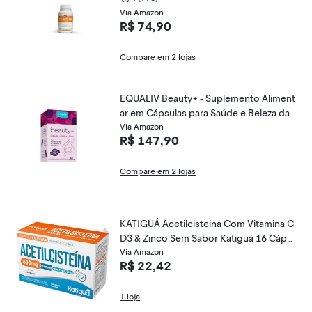
Via Amazon
R$ 74,90
Compare em 2 lojas
EQUALIV Beauty+ - Suplemento Aliment
ar em Cápsulas para Saúde e Beleza da
Mulher - Cabelos resistentes, Pele Hidr
Via Amazon
R$ 147,90
atada & Unhas Fortalecidas - Frasco 60
Cápsulas
Compare em 2 lojas
KATIGUÁ Acetilcisteina Com Vitamina C
D3 & Zinco Sem Sabor Katiguá 16 Cáps
ulas Rígidas • 16 Doses Branco
Via Amazon
R$ 22,42
1 loja