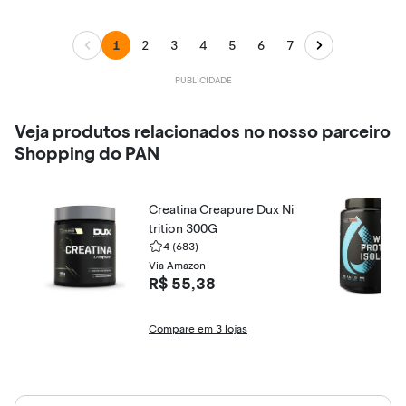
1
2
3
4
5
6
7
Veja produtos relacionados no nosso parceiro
Shopping do PAN
Creatina Creapure Dux Ni
trition 300G
4
(683)
Via Amazon
R$ 55,38
Compare em 3 lojas