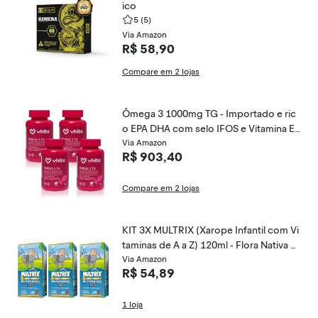
ico
5
(5)
Via Amazon
R$ 58,90
Compare em 2 lojas
Ômega 3 1000mg TG - Importado e ric
o EPA DHA com selo IFOS e Vitamina E
de 120 caps Vhita (4 unidades)
Via Amazon
R$ 903,40
Compare em 2 lojas
KIT 3X MULTRIX (Xarope Infantil com Vi
taminas de A a Z) 120ml - Flora Nativa Sa
bor:Laranja
Via Amazon
R$ 54,89
1 loja