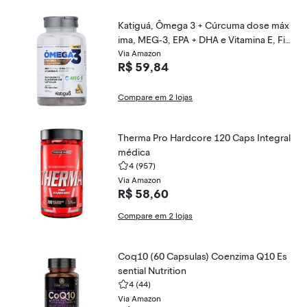
Katiguá, Ômega 3 + Cúrcuma dose máx
ima, MEG-3, EPA + DHA e Vitamina E, Fis
h Oil, 60 Cápsulas Soft Gel • 30 doses,
Via Amazon
R$ 59,84
Branco
Compare em 2 lojas
Therma Pro Hardcore 120 Caps Integral
médica
4
(957)
Via Amazon
R$ 58,60
Compare em 2 lojas
Coq10 (60 Capsulas) Coenzima Q10 Es
sential Nutrition
4
(44)
Via Amazon